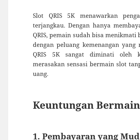
Slot QRIS 5K menawarkan penga
terjangkau. Dengan hanya membayar
QRIS, pemain sudah bisa menikmati 
dengan peluang kemenangan yang m
QRIS 5K sangat diminati oleh 
merasakan sensasi bermain slot ta
uang.
Keuntungan Bermain 
1. Pembayaran yang Mud