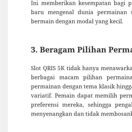
Ini memberikan kesempatan bagi 
baru mengenal dunia permainan s
bermain dengan modal yang kecil.
3. Beragam Pilihan Perm
Slot QRIS 5K tidak hanya menawarkan
berbagai macam pilihan permain
permainan dengan tema klasik hingg
variatif. Pemain dapat memilih per
preferensi mereka, sehingga peng
menyenangkan dan tidak membosan