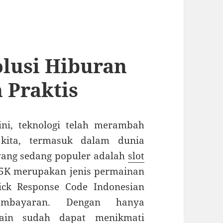
olusi Hiburan
 Praktis
ini, teknologi telah merambah
kita, termasuk dalam dunia
 yang sedang populer adalah
slot
 5K merupakan jenis permainan
ick Response Code Indonesian
embayaran. Dengan hanya
ain sudah dapat menikmati