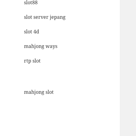
slot88
slot server jepang
slot 4d
mahjong ways
rtp slot
mahjong slot