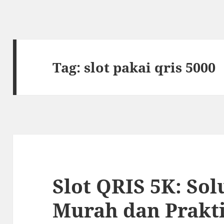
Tag:
slot pakai qris 5000
Slot QRIS 5K: Sol
Murah dan Prakt