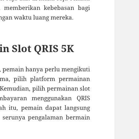
ni memberikan kebebasan bagi
engan waktu luang mereka.
n Slot QRIS 5K
, pemain hanya perlu mengikuti
ma, pilih platform permainan
 Kemudian, pilih permainan slot
embayaran menggunakan QRIS
ah itu, pemain dapat langsung
 serunya pengalaman bermain