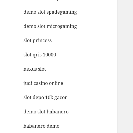
demo slot spadegaming
demo slot microgaming
slot princess
slot qris 10000
nexus slot
judi casino online
slot depo 10k gacor
demo slot habanero
habanero demo