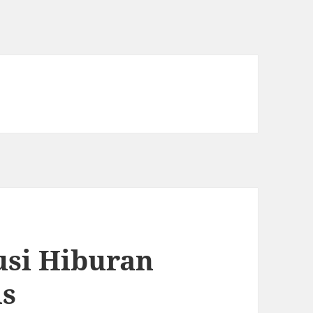
usi Hiburan
is