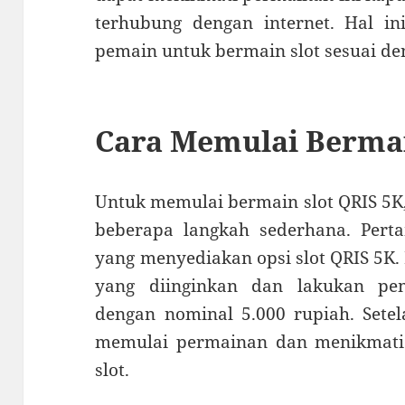
terhubung dengan internet. Hal i
pemain untuk bermain slot sesuai d
Cara Memulai Bermai
Untuk memulai bermain slot QRIS 5K
beberapa langkah sederhana. Perta
yang menyediakan opsi slot QRIS 5K.
yang diinginkan dan lakukan p
dengan nominal 5.000 rupiah. Setel
memulai permainan dan menikmati
slot.