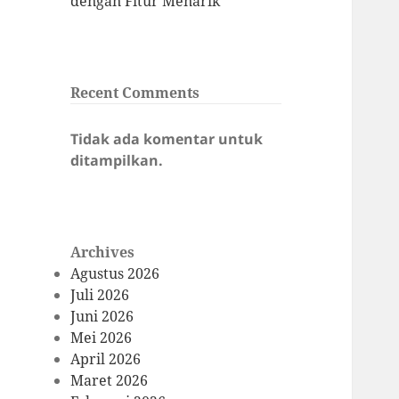
dengan Fitur Menarik
Recent Comments
Tidak ada komentar untuk
ditampilkan.
Archives
Agustus 2026
Juli 2026
Juni 2026
Mei 2026
April 2026
Maret 2026