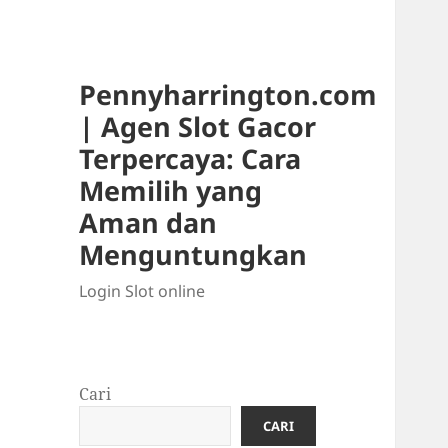
Pennyharrington.com
| Agen Slot Gacor
Terpercaya: Cara
Memilih yang
Aman dan
Menguntungkan
Login Slot online
Cari
CARI