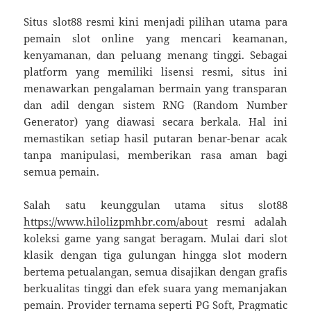
Situs slot88 resmi kini menjadi pilihan utama para
pemain slot online yang mencari keamanan,
kenyamanan, dan peluang menang tinggi. Sebagai
platform yang memiliki lisensi resmi, situs ini
menawarkan pengalaman bermain yang transparan
dan adil dengan sistem RNG (Random Number
Generator) yang diawasi secara berkala. Hal ini
memastikan setiap hasil putaran benar-benar acak
tanpa manipulasi, memberikan rasa aman bagi
semua pemain.
Salah satu keunggulan utama situs slot88
https://www.hilolizpmhbr.com/about
resmi adalah
koleksi game yang sangat beragam. Mulai dari slot
klasik dengan tiga gulungan hingga slot modern
bertema petualangan, semua disajikan dengan grafis
berkualitas tinggi dan efek suara yang memanjakan
pemain. Provider ternama seperti PG Soft, Pragmatic