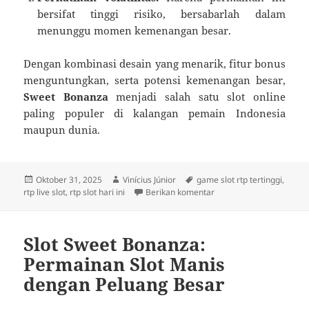
bersifat tinggi risiko, bersabarlah dalam
menunggu momen kemenangan besar.
Dengan kombinasi desain yang menarik, fitur bonus
menguntungkan, serta potensi kemenangan besar,
Sweet Bonanza
menjadi salah satu slot online
paling populer di kalangan pemain Indonesia
maupun dunia.
Diposkan
Penulis
Tag
Oktober 31, 2025
Vinícius Júnior
game slot rtp tertinggi
,
pada
untuk Slot Sweet Bonan
rtp live slot
,
rtp slot hari ini
Berikan komentar
Slot Sweet Bonanza:
Permainan Slot Manis
dengan Peluang Besar