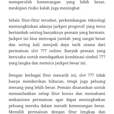
memperoleh kemenangan yang lebih besar,
meskipun risiko kalah juga meningkat.
Selain fitur-fitur tersebut, perkembangan teknologi
memungkinkan adanya jackpot progresif yang terus
bertambah seiring banyaknya pemain yang bermain.
Jackpot ini bisa mencapai jumlah yang sangat besar
dan sering kali menjadi daya tarik utama dari
permainan slot 777 online. Banyak pemain yang
berusaha untuk mendapatkan kombinasi simbol 777
yang langka dan memicu jackpot besar ini.
Dengan berbagai fitur menarik ini, slot 777 tidak
hanya memberikan hiburan, tetapi juga peluang
menang yang lebih besar. Pemain disarankan untuk
memanfaatkan setiap fitur bonus dan memahami
mekanisme permainan agar dapat meningkatkan
peluang mereka dalam meraih kemenangan besar.
Memilih permainan dengan fitur lengkap dan