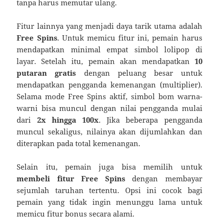
tanpa harus memutar ulang.
Fitur lainnya yang menjadi daya tarik utama adalah
Free Spins
. Untuk memicu fitur ini, pemain harus
mendapatkan minimal empat simbol lolipop di
layar. Setelah itu, pemain akan mendapatkan
10
putaran gratis
dengan peluang besar untuk
mendapatkan pengganda kemenangan (multiplier).
Selama mode Free Spins aktif, simbol bom warna-
warni bisa muncul dengan nilai pengganda mulai
dari
2x hingga 100x
. Jika beberapa pengganda
muncul sekaligus, nilainya akan dijumlahkan dan
diterapkan pada total kemenangan.
Selain itu, pemain juga bisa memilih untuk
membeli fitur Free Spins
dengan membayar
sejumlah taruhan tertentu. Opsi ini cocok bagi
pemain yang tidak ingin menunggu lama untuk
memicu fitur bonus secara alami.