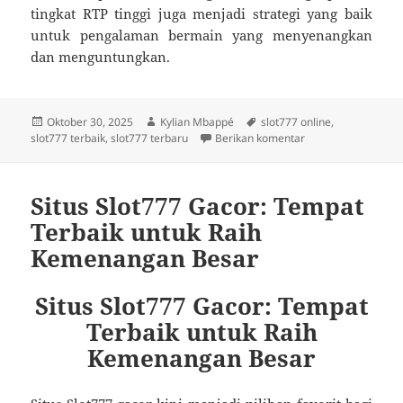
tingkat RTP tinggi juga menjadi strategi yang baik
untuk pengalaman bermain yang menyenangkan
dan menguntungkan.
Diposkan
Penulis
Tag
Oktober 30, 2025
Kylian Mbappé
slot777 online
,
pada
untuk Sejarah dan 
slot777 terbaik
,
slot777 terbaru
Berikan komentar
Situs Slot777 Gacor: Tempat
Terbaik untuk Raih
Kemenangan Besar
Situs Slot777 Gacor: Tempat
Terbaik untuk Raih
Kemenangan Besar