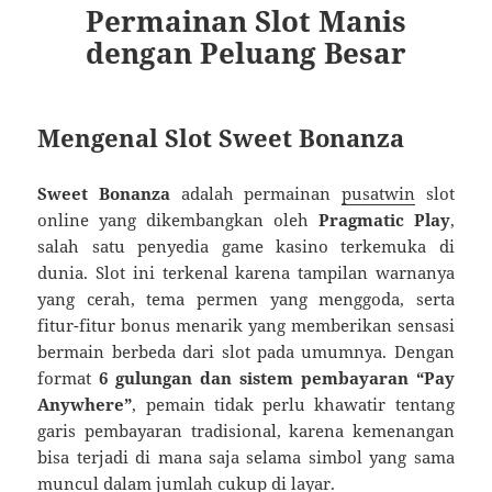
Permainan Slot Manis
dengan Peluang Besar
Mengenal Slot Sweet Bonanza
Sweet Bonanza
adalah permainan
pusatwin
slot
online yang dikembangkan oleh
Pragmatic Play
,
salah satu penyedia game kasino terkemuka di
dunia. Slot ini terkenal karena tampilan warnanya
yang cerah, tema permen yang menggoda, serta
fitur-fitur bonus menarik yang memberikan sensasi
bermain berbeda dari slot pada umumnya. Dengan
format
6 gulungan dan sistem pembayaran “Pay
Anywhere”
, pemain tidak perlu khawatir tentang
garis pembayaran tradisional, karena kemenangan
bisa terjadi di mana saja selama simbol yang sama
muncul dalam jumlah cukup di layar.