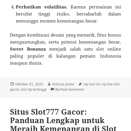
Perhatikan volatilitas.
Karena permainan ini
bersifat tinggi risiko, bersabarlah dalam
menunggu momen kemenangan besar.
Dengan kombinasi desain yang menarik, fitur bonus
menguntungkan, serta potensi kemenangan besar,
Sweet Bonanza
menjadi salah satu slot online
paling populer di kalangan pemain Indonesia
maupun dunia.
Diposkan
Penulis
Tag
Oktober 31, 2025
Vinícius Júnior
rtp hari ini
,
rtp live slot
pada
untuk Slot Sweet Bonanza: 
gacor
,
slot rtp tertinggi
Berikan komentar
Situs Slot777 Gacor:
Panduan Lengkap untuk
Meraih Kemenangan di Slot