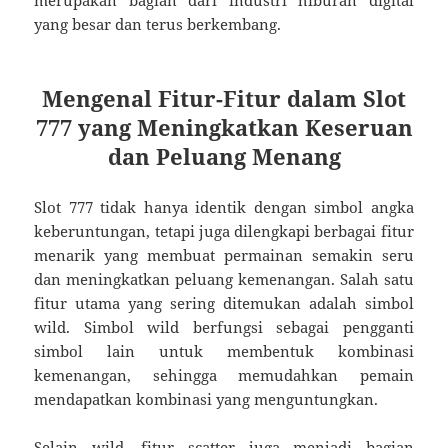
merupakan bagian dari industri hiburan digital
yang besar dan terus berkembang.
Mengenal Fitur-Fitur dalam Slot
777 yang Meningkatkan Keseruan
dan Peluang Menang
Slot 777 tidak hanya identik dengan simbol angka
keberuntungan, tetapi juga dilengkapi berbagai fitur
menarik yang membuat permainan semakin seru
dan meningkatkan peluang kemenangan. Salah satu
fitur utama yang sering ditemukan adalah simbol
wild. Simbol wild berfungsi sebagai pengganti
simbol lain untuk membentuk kombinasi
kemenangan, sehingga memudahkan pemain
mendapatkan kombinasi yang menguntungkan.
Selain wild, fitur scatter juga menjadi bagian