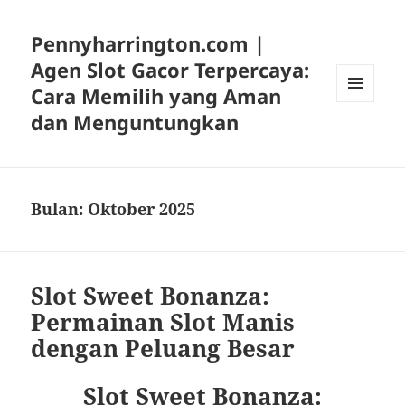
Pennyharrington.com |
Agen Slot Gacor Terpercaya:
Cara Memilih yang Aman
MENU
dan Menguntungkan
DAN
WIDGET
Bulan:
Oktober 2025
Slot Sweet Bonanza:
Permainan Slot Manis
dengan Peluang Besar
Slot Sweet Bonanza: