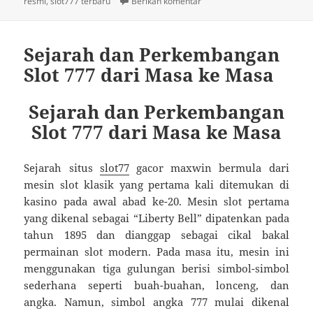
pada
untuk Situs Slot777 Gacor: 
resmi
,
slot777 terbaru
Berikan komentar
Sejarah dan Perkembangan
Slot 777 dari Masa ke Masa
Sejarah dan Perkembangan
Slot 777 dari Masa ke Masa
Sejarah situs
slot77
gacor maxwin bermula dari
mesin slot klasik yang pertama kali ditemukan di
kasino pada awal abad ke-20. Mesin slot pertama
yang dikenal sebagai “Liberty Bell” dipatenkan pada
tahun 1895 dan dianggap sebagai cikal bakal
permainan slot modern. Pada masa itu, mesin ini
menggunakan tiga gulungan berisi simbol-simbol
sederhana seperti buah-buahan, lonceng, dan
angka. Namun, simbol angka 777 mulai dikenal