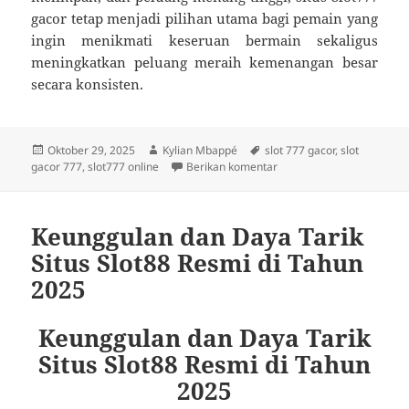
gacor tetap menjadi pilihan utama bagi pemain yang
ingin menikmati keseruan bermain sekaligus
meningkatkan peluang meraih kemenangan besar
secara konsisten.
Diposkan
Penulis
Tag
Oktober 29, 2025
Kylian Mbappé
slot 777 gacor
,
slot
pada
untuk Situs Slot777 Gaco
gacor 777
,
slot777 online
Berikan komentar
Keunggulan dan Daya Tarik
Situs Slot88 Resmi di Tahun
2025
Keunggulan dan Daya Tarik
Situs Slot88 Resmi di Tahun
2025