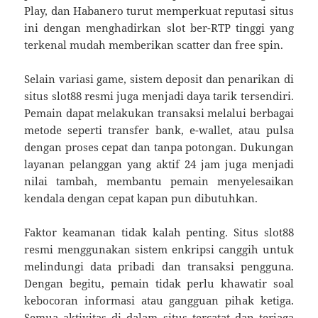
Play, dan Habanero turut memperkuat reputasi situs
ini dengan menghadirkan slot ber-RTP tinggi yang
terkenal mudah memberikan scatter dan free spin.
Selain variasi game, sistem deposit dan penarikan di
situs slot88 resmi juga menjadi daya tarik tersendiri.
Pemain dapat melakukan transaksi melalui berbagai
metode seperti transfer bank, e-wallet, atau pulsa
dengan proses cepat dan tanpa potongan. Dukungan
layanan pelanggan yang aktif 24 jam juga menjadi
nilai tambah, membantu pemain menyelesaikan
kendala dengan cepat kapan pun dibutuhkan.
Faktor keamanan tidak kalah penting. Situs slot88
resmi menggunakan sistem enkripsi canggih untuk
melindungi data pribadi dan transaksi pengguna.
Dengan begitu, pemain tidak perlu khawatir soal
kebocoran informasi atau gangguan pihak ketiga.
Semua aktivitas di dalam situs tercatat dan terjaga