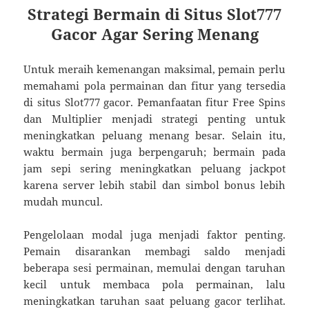
Strategi Bermain di Situs Slot777
Gacor Agar Sering Menang
Untuk meraih kemenangan maksimal, pemain perlu
memahami pola permainan dan fitur yang tersedia
di situs Slot777 gacor. Pemanfaatan fitur Free Spins
dan Multiplier menjadi strategi penting untuk
meningkatkan peluang menang besar. Selain itu,
waktu bermain juga berpengaruh; bermain pada
jam sepi sering meningkatkan peluang jackpot
karena server lebih stabil dan simbol bonus lebih
mudah muncul.
Pengelolaan modal juga menjadi faktor penting.
Pemain disarankan membagi saldo menjadi
beberapa sesi permainan, memulai dengan taruhan
kecil untuk membaca pola permainan, lalu
meningkatkan taruhan saat peluang gacor terlihat.