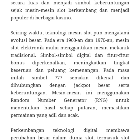
secara luas dan menjadi simbol keberuntungan
sejak mesin-mesin slot berkembang dan menjadi
populer di berbagai kasino.
Seiring waktu, teknologi mesin slot pun mengalami
evolusi besar. Pada era 1960-an dan 1970-an, mesin
slot elektronik mulai menggantikan mesin mekanik
tradisional. Simbol-simbol digital dan fitur-fitur
bonus diperkenalkan, meningkatkan tingkat
keseruan dan peluang kemenangan. Pada masa
inilah simbol 777 semakin dikenal dan
dihubungkan dengan jackpot besar serta
keberuntungan. Mesin-mesin ini menggunakan
Random Number Generator (RNG) untuk
menentukan hasil setiap putaran, memastikan
permainan yang adil dan acak.
Perkembangan teknologi digital membawa
perubahan besar dalam dunia slot, termasuk slot