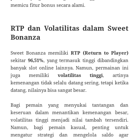
memicu fitur bonus secara alami.
RTP dan Volatilitas dalam Sweet
Bonanza
Sweet Bonanza memiliki
RTP (Return to Player)
sekitar
96,51%
, yang termasuk tinggi dibandingkan
banyak slot online lainnya. Namun, permainan ini
juga memiliki
volatilitas tinggi
, artinya
kemenangan tidak selalu datang sering, tetapi ketika
datang, nilainya bisa sangat besar.
Bagi pemain yang menyukai tantangan dan
keseruan dalam menantikan kemenangan besar,
volatilitas tinggi menjadi nilai tambah tersendiri.
Namun, bagi pemain kasual, penting untuk
mengatur strategi dan mengelola saldo agar