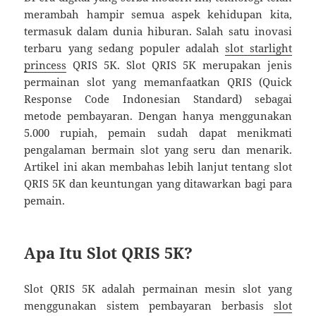
merambah hampir semua aspek kehidupan kita,
termasuk dalam dunia hiburan. Salah satu inovasi
terbaru yang sedang populer adalah
slot starlight
princess
QRIS 5K. Slot QRIS 5K merupakan jenis
permainan slot yang memanfaatkan QRIS (Quick
Response Code Indonesian Standard) sebagai
metode pembayaran. Dengan hanya menggunakan
5.000 rupiah, pemain sudah dapat menikmati
pengalaman bermain slot yang seru dan menarik.
Artikel ini akan membahas lebih lanjut tentang slot
QRIS 5K dan keuntungan yang ditawarkan bagi para
pemain.
Apa Itu Slot QRIS 5K?
Slot QRIS 5K adalah permainan mesin slot yang
menggunakan sistem pembayaran berbasis
slot