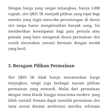
Dengan harga yang sangat terjangkau, hanya 5.000
rupiah, slot QRIS 5K menjadi pilihan yang tepat bagi
mereka yang ingin mencoba peruntungan di dunia
slot tanpa harus mengeluarkan banyak uang. Ini
memberikan kesempatan bagi para pemula atau
pemain yang baru mengenal dunia permainan slot
untuk merasakan sensasi bermain dengan modal
yang kecil.
3. Beragam Pilihan Permainan
Slot QRIS 5K tidak hanya menawarkan harga
terjangkau, tetapi juga berbagai macam pilihan
permainan yang menarik. Mulai dari permainan
dengan tema klasik hingga tema-tema modern yang
lebih variatif. Pemain dapat memilih permainan slot
yang sesuai dengan preferensi mereka, sehingga