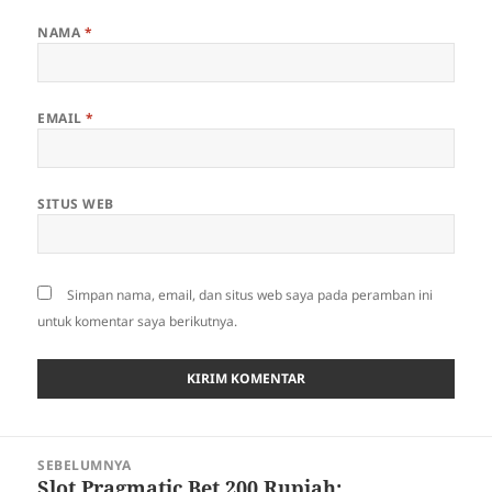
NAMA
*
EMAIL
*
SITUS WEB
Simpan nama, email, dan situs web saya pada peramban ini
untuk komentar saya berikutnya.
Navigasi
SEBELUMNYA
pos
Slot Pragmatic Bet 200 Rupiah:
Pos