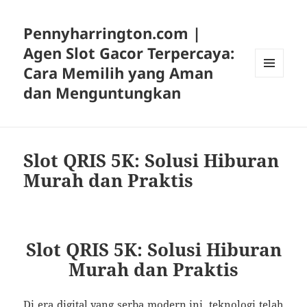
Pennyharrington.com |
Agen Slot Gacor Terpercaya:
Cara Memilih yang Aman
MENU
dan Menguntungkan
DAN
WIDGET
Slot QRIS 5K: Solusi Hiburan
Murah dan Praktis
Slot QRIS 5K: Solusi Hiburan
Murah dan Praktis
Di era digital yang serba modern ini, teknologi telah