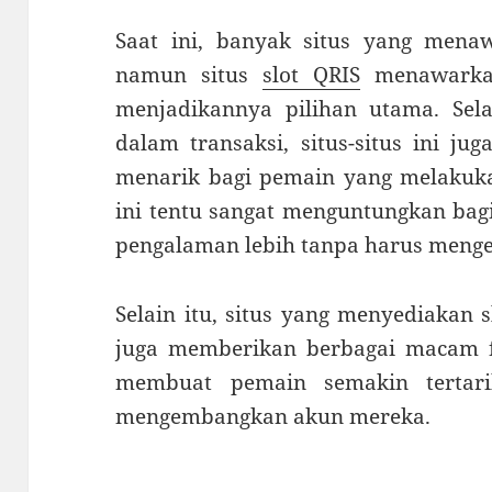
Saat ini, banyak situs yang menaw
namun situs
slot QRIS
menawarkan
menjadikannya pilihan utama. Se
dalam transaksi, situs-situs ini j
menarik bagi pemain yang melakukan
ini tentu sangat menguntungkan bag
pengalaman lebih tanpa harus meng
Selain itu, situs yang menyediakan
juga memberikan berbagai macam f
membuat pemain semakin tertar
mengembangkan akun mereka.