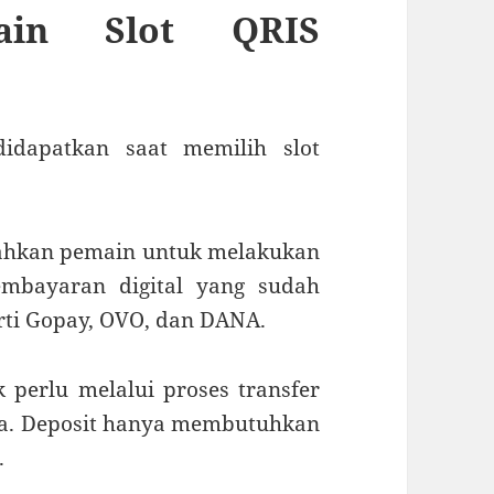
ain Slot QRIS
idapatkan saat memilih slot
ahkan pemain untuk melakukan
embayaran digital yang sudah
rti Gopay, OVO, dan DANA.
 perlu melalui proses transfer
a. Deposit hanya membutuhkan
.