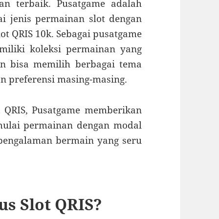
an terbaik. Pusatgame adalah
i jenis permainan slot dengan
lot QRIS 10k. Sebagai pusatgame
miliki koleksi permainan yang
n bisa memilih berbagai tema
an preferensi masing-masing.
k QRIS, Pusatgame memberikan
ulai permainan dengan modal
 pengalaman bermain yang seru
us Slot QRIS?