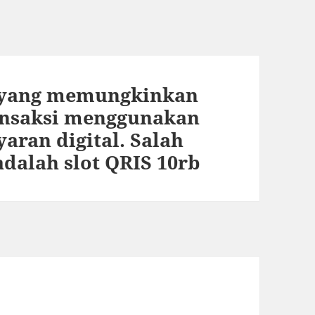
 yang memungkinkan
ansaksi menggunakan
aran digital. Salah
adalah slot QRIS 10rb