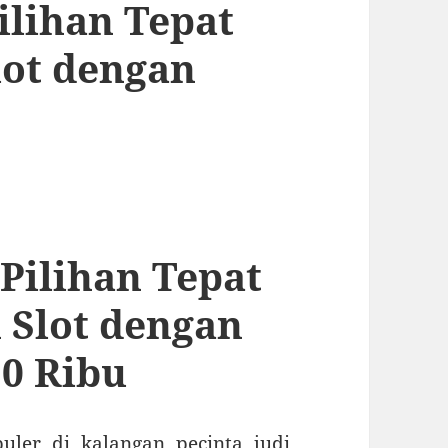
Pilihan Tepat
lot dengan
 Pilihan Tepat
 Slot dengan
10 Ribu
uler di kalangan pecinta judi