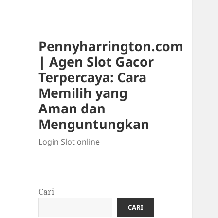
Pennyharrington.com
| Agen Slot Gacor
Terpercaya: Cara
Memilih yang
Aman dan
Menguntungkan
Login Slot online
Cari
CARI