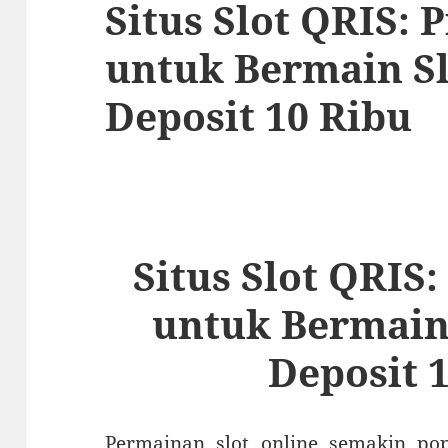
Situs Slot QRIS: 
untuk Bermain S
Deposit 10 Ribu
Situs Slot QRIS:
untuk Bermain
Deposit 
Permainan slot online semakin pop