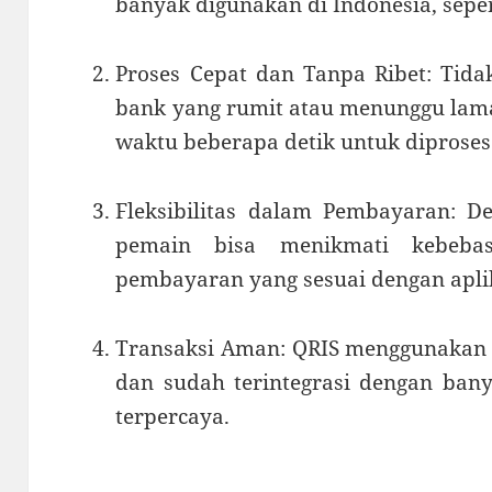
banyak digunakan di Indonesia, sepe
Proses Cepat dan Tanpa Ribet: Tidak
bank yang rumit atau menunggu lam
waktu beberapa detik untuk diproses
Fleksibilitas dalam Pembayaran: De
pemain bisa menikmati kebeba
pembayaran yang sesuai dengan aplika
Transaksi Aman: QRIS menggunakan
dan sudah terintegrasi dengan ban
terpercaya.