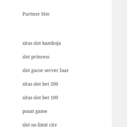
Partner Site
situs slot kamboja
slot princess
slot gacor server luar
situs slot bet 200
situs slot bet 100
pusat game
slot no limit city