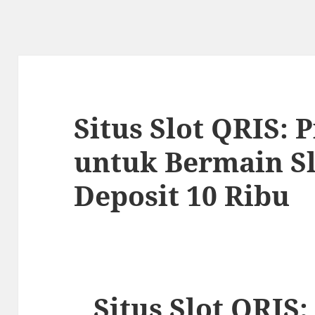
Situs Slot QRIS: 
untuk Bermain S
Deposit 10 Ribu
Situs Slot QRIS: