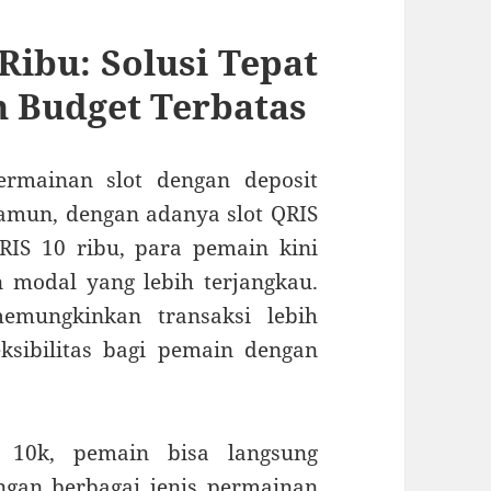
Ribu: Solusi Tepat
 Budget Terbatas
ermainan slot dengan deposit
Namun, dengan adanya slot QRIS
QRIS 10 ribu, para pemain kini
modal yang lebih terjangkau.
memungkinkan transaksi lebih
ksibilitas bagi pemain dengan
 10k, pemain bisa langsung
ngan berbagai jenis permainan