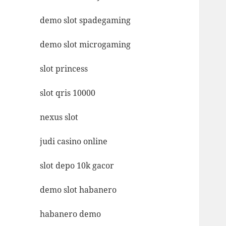
demo slot spadegaming
demo slot microgaming
slot princess
slot qris 10000
nexus slot
judi casino online
slot depo 10k gacor
demo slot habanero
habanero demo