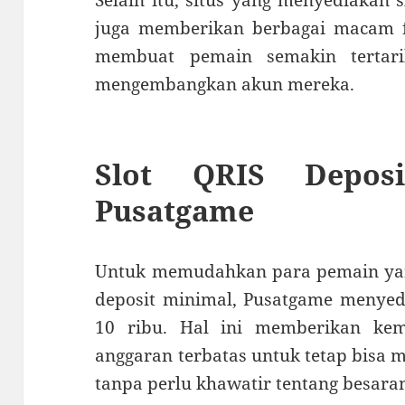
juga memberikan berbagai macam f
membuat pemain semakin tertar
mengembangkan akun mereka.
Slot QRIS Depos
Pusatgame
Untuk memudahkan para pemain yan
deposit minimal, Pusatgame menyedi
10 ribu. Hal ini memberikan ke
anggaran terbatas untuk tetap bisa 
tanpa perlu khawatir tentang besaran