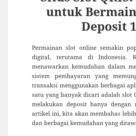
untuk Bermain
Deposit 
Permainan slot online semakin pop
digital, terutama di Indonesia. 
menawarkan kemudahan dalam mela
sistem pembayaran yang memung
transaksi menggunakan berbagai apli
satu yang banyak dicari adalah slot
melakukan deposit hanya dengan 
artikel ini, kita akan membahas lebih
dan berbagai kemudahan yang ditaw