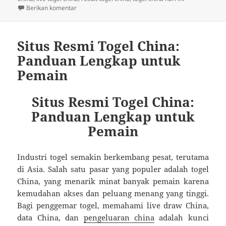
untuk Orbit4D: Situs Terpercaya untuk Pengalaman Ju
Berikan komentar
Situs Resmi Togel China:
Panduan Lengkap untuk
Pemain
Situs Resmi Togel China:
Panduan Lengkap untuk
Pemain
Industri togel semakin berkembang pesat, terutama
di Asia. Salah satu pasar yang populer adalah togel
China, yang menarik minat banyak pemain karena
kemudahan akses dan peluang menang yang tinggi.
Bagi penggemar togel, memahami live draw China,
data China, dan
pengeluaran china
adalah kunci