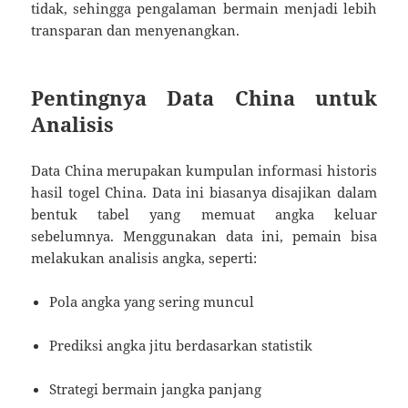
tidak, sehingga pengalaman bermain menjadi lebih
transparan dan menyenangkan.
Pentingnya Data China untuk
Analisis
Data China merupakan kumpulan informasi historis
hasil togel China. Data ini biasanya disajikan dalam
bentuk tabel yang memuat angka keluar
sebelumnya. Menggunakan data ini, pemain bisa
melakukan analisis angka, seperti:
Pola angka yang sering muncul
Prediksi angka jitu berdasarkan statistik
Strategi bermain jangka panjang