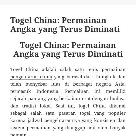
Togel China: Permainan
Angka yang Terus Diminati
Togel China: Permainan
Angka yang Terus Diminati
Togel China adalah salah satu jenis permainan
pengeluaran china
yang berasal dari Tiongkok dan
telah menyebar luas di berbagai negara Asia,
termasuk Indonesia. Permainan ini memiliki
sejarah panjang yang berkaitan erat dengan budaya
dan tradisi lokal. Saat ini, togel China dikenal
sebagai salah satu pasaran togel yang populer
karena jadwal pengeluarannya yang konsisten dan
sistem permainan yang dianggap adil oleh banyak
pemain.