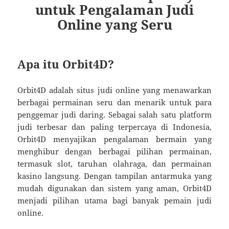
untuk Pengalaman Judi
Online yang Seru
Apa itu Orbit4D?
Orbit4D adalah situs judi online yang menawarkan
berbagai permainan seru dan menarik untuk para
penggemar judi daring. Sebagai salah satu platform
judi terbesar dan paling terpercaya di Indonesia,
Orbit4D menyajikan pengalaman bermain yang
menghibur dengan berbagai pilihan permainan,
termasuk slot, taruhan olahraga, dan permainan
kasino langsung. Dengan tampilan antarmuka yang
mudah digunakan dan sistem yang aman, Orbit4D
menjadi pilihan utama bagi banyak pemain judi
online.