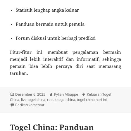
Statistik lengkap angka keluar
Panduan bermain untuk pemula
Forum diskusi untuk berbagi prediksi
Fitur-fitur ini membuat pengalaman bermain
menjadi lebih interaktif dan informatif, sehingga
pemain bisa lebih percaya diri saat memasang
taruhan.
Diposkan
Penulis
Tag
Desember 6, 2025
Kylian Mbappé
Keluaran Togel
pada
China
,
live togel china
,
result togel china
,
togel china hari ini
untuk Situs Resmi Togel China: Panduan Lengkap un
Berikan komentar
Togel China: Panduan