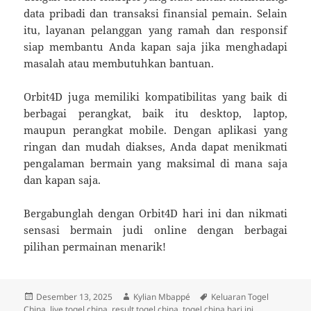
data pribadi dan transaksi finansial pemain. Selain
itu, layanan pelanggan yang ramah dan responsif
siap membantu Anda kapan saja jika menghadapi
masalah atau membutuhkan bantuan.
Orbit4D juga memiliki kompatibilitas yang baik di
berbagai perangkat, baik itu desktop, laptop,
maupun perangkat mobile. Dengan aplikasi yang
ringan dan mudah diakses, Anda dapat menikmati
pengalaman bermain yang maksimal di mana saja
dan kapan saja.
Bergabunglah dengan Orbit4D hari ini dan nikmati
sensasi bermain judi online dengan berbagai
pilihan permainan menarik!
Diposkan
Penulis
Tag
Desember 13, 2025
Kylian Mbappé
Keluaran Togel
pada
China
,
live togel china
,
result togel china
,
togel china hari ini