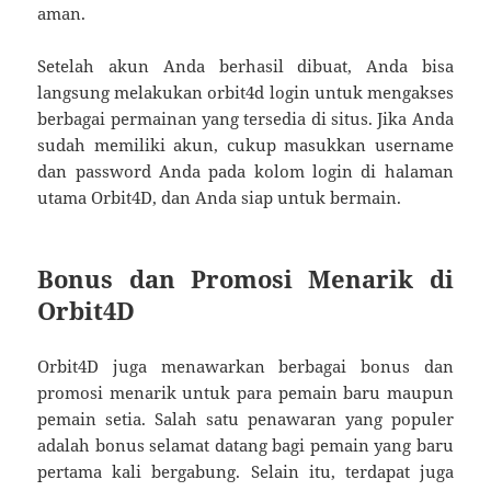
aman.
Setelah akun Anda berhasil dibuat, Anda bisa
langsung melakukan orbit4d login untuk mengakses
berbagai permainan yang tersedia di situs. Jika Anda
sudah memiliki akun, cukup masukkan username
dan password Anda pada kolom login di halaman
utama Orbit4D, dan Anda siap untuk bermain.
Bonus dan Promosi Menarik di
Orbit4D
Orbit4D juga menawarkan berbagai bonus dan
promosi menarik untuk para pemain baru maupun
pemain setia. Salah satu penawaran yang populer
adalah bonus selamat datang bagi pemain yang baru
pertama kali bergabung. Selain itu, terdapat juga