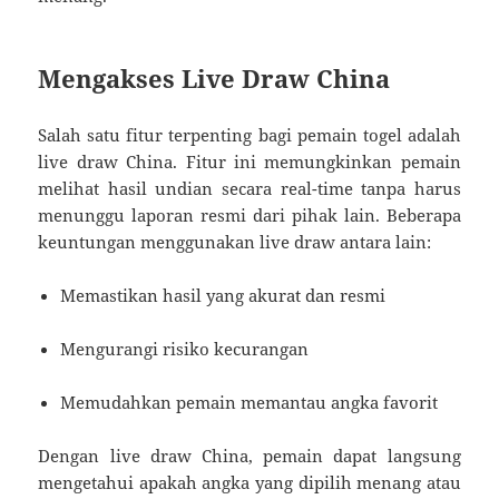
Mengakses Live Draw China
Salah satu fitur terpenting bagi pemain togel adalah
live draw China. Fitur ini memungkinkan pemain
melihat hasil undian secara real-time tanpa harus
menunggu laporan resmi dari pihak lain. Beberapa
keuntungan menggunakan live draw antara lain:
Memastikan hasil yang akurat dan resmi
Mengurangi risiko kecurangan
Memudahkan pemain memantau angka favorit
Dengan live draw China, pemain dapat langsung
mengetahui apakah angka yang dipilih menang atau