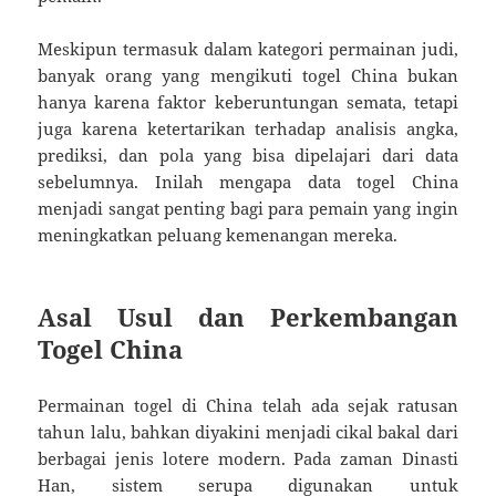
Meskipun termasuk dalam kategori permainan judi,
banyak orang yang mengikuti togel China bukan
hanya karena faktor keberuntungan semata, tetapi
juga karena ketertarikan terhadap analisis angka,
prediksi, dan pola yang bisa dipelajari dari data
sebelumnya. Inilah mengapa data togel China
menjadi sangat penting bagi para pemain yang ingin
meningkatkan peluang kemenangan mereka.
Asal Usul dan Perkembangan
Togel China
Permainan togel di China telah ada sejak ratusan
tahun lalu, bahkan diyakini menjadi cikal bakal dari
berbagai jenis lotere modern. Pada zaman Dinasti
Han, sistem serupa digunakan untuk