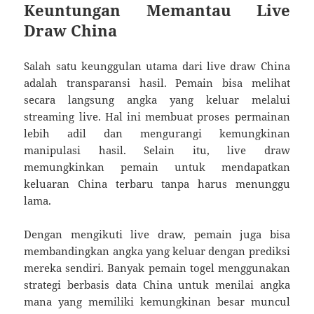
Keuntungan Memantau Live
Draw China
Salah satu keunggulan utama dari live draw China
adalah transparansi hasil. Pemain bisa melihat
secara langsung angka yang keluar melalui
streaming live. Hal ini membuat proses permainan
lebih adil dan mengurangi kemungkinan
manipulasi hasil. Selain itu, live draw
memungkinkan pemain untuk mendapatkan
keluaran China terbaru tanpa harus menunggu
lama.
Dengan mengikuti live draw, pemain juga bisa
membandingkan angka yang keluar dengan prediksi
mereka sendiri. Banyak pemain togel menggunakan
strategi berbasis data China untuk menilai angka
mana yang memiliki kemungkinan besar muncul