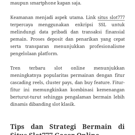
maupun smartphone kapan saja.
Keamanan menjadi aspek utama. Link
situs slot777
terpercaya menggunakan enkripsi SSL untuk
melindungi data pribadi dan transaksi finansial
pemain. Proses deposit dan penarikan yang cepat
serta transparan menunjukkan profesionalisme
pengelolaan platform.
Tren terbaru slot online menunjukkan
meningkatnya popularitas permainan dengan fitur
cascading reels, cluster pays, dan buy feature. Fitur-
fitur ini memungkinkan kombinasi kemenangan
berturut-turut sehingga pengalaman bermain lebih
dinamis dibanding slot klasik.
Tips dan Strategi Bermain di