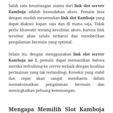
Salah satu keuntungan utama dari
link slot server
Kamboja
adalah kemudahan akses. Pemain bisa
dengan mudah menemukan
link slot Kamboja
yang
dapat diakses kapan saja dan di mana saja. Tidak
perlu khawatir tentang kesulitan akses, karena link
tersebut akan selalu terbarui dan memberikan
pengalaman bermain yang optimal.
Selain itu, dengan menggunakan
link slot server
Kamboja no 1
, pemain dapat memastikan bahwa
mereka terhubung ke server terbaik dengan kualitas
permainan yang tak tertandingi. Koneksi yang stabil
dan cepat akan sangat membantu dalam
memaksimalkan pengalaman bermain dan
meningkatkan peluang kemenangan.
Mengapa Memilih Slot Kamboja