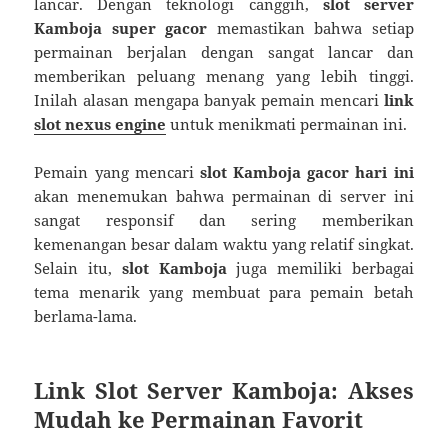
lancar. Dengan teknologi canggih,
slot server
Kamboja super gacor
memastikan bahwa setiap
permainan berjalan dengan sangat lancar dan
memberikan peluang menang yang lebih tinggi.
Inilah alasan mengapa banyak pemain mencari
link
slot nexus engine
untuk menikmati permainan ini.
Pemain yang mencari
slot Kamboja gacor hari ini
akan menemukan bahwa permainan di server ini
sangat responsif dan sering memberikan
kemenangan besar dalam waktu yang relatif singkat.
Selain itu,
slot Kamboja
juga memiliki berbagai
tema menarik yang membuat para pemain betah
berlama-lama.
Link Slot Server Kamboja: Akses
Mudah ke Permainan Favorit