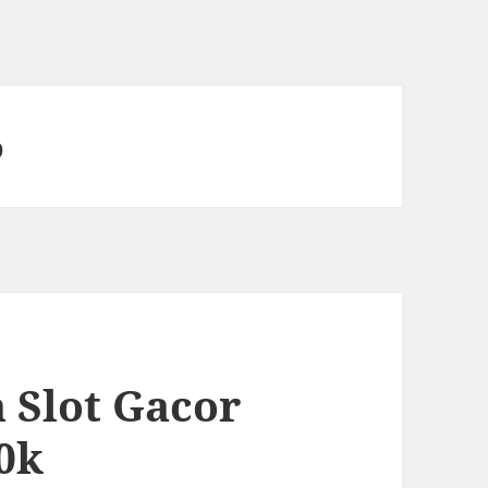
b
 Slot Gacor
0k