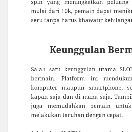
spin yang meningkatkan peluang
mulai dari 10k, pemain dapat meni
seru tanpa harus khawatir kehilang
Keunggulan Berm
Salah satu keunggulan utama SLOT8
bermain. Platform ini mendukun
komputer maupun smartphone, se
kapan saja dan di mana saja. Tamp
juga memudahkan pemain untuk
melakukan taruhan dengan cepat.