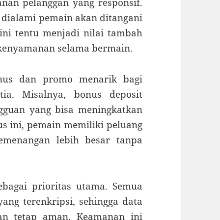
nan pelanggan yang responsif.
 dialami pemain akan ditangani
ini tentu menjadi nilai tambah
 kenyamanan selama bermain.
onus dan promo menarik bagi
a. Misalnya, bonus deposit
gguan yang bisa meningkatkan
 ini, pemain memiliki peluang
emenangan lebih besar tanpa
agai prioritas utama. Semua
yang terenkripsi, sehingga data
an tetap aman. Keamanan ini