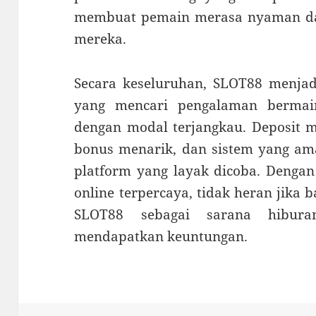
membuat pemain merasa nyaman dan
mereka.
Secara keseluruhan, SLOT88 menjadi
yang mencari pengalaman berma
dengan modal terjangkau. Deposit mu
bonus menarik, dan sistem yang am
platform yang layak dicoba. Dengan 
online terpercaya, tidak heran jika
SLOT88 sebagai sarana hibura
mendapatkan keuntungan.