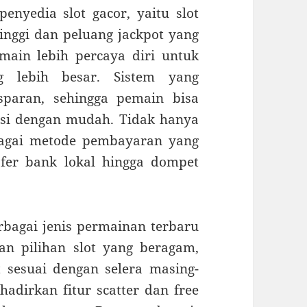
penyedia slot gacor, yaitu slot
inggi dan peluang jackpot yang
ain lebih percaya diri untuk
 lebih besar. Sistem yang
sparan, sehingga pemain bisa
si dengan mudah. Tidak hanya
bagai metode pembayaran yang
sfer bank lokal hingga dompet
bagai jenis permainan terbaru
n pilihan slot yang beragam,
 sesuai dengan selera masing-
adirkan fitur scatter dan free