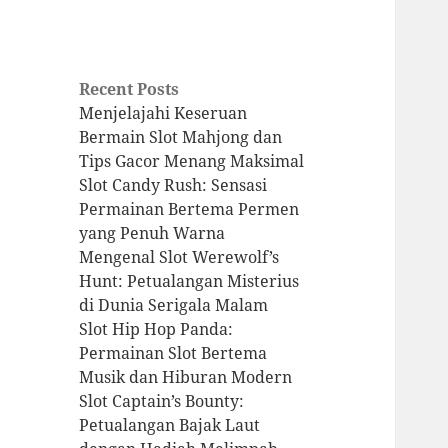
Recent Posts
Menjelajahi Keseruan
Bermain Slot Mahjong dan
Tips Gacor Menang Maksimal
Slot Candy Rush: Sensasi
Permainan Bertema Permen
yang Penuh Warna
Mengenal Slot Werewolf’s
Hunt: Petualangan Misterius
di Dunia Serigala Malam
Slot Hip Hop Panda:
Permainan Slot Bertema
Musik dan Hiburan Modern
Slot Captain’s Bounty:
Petualangan Bajak Laut