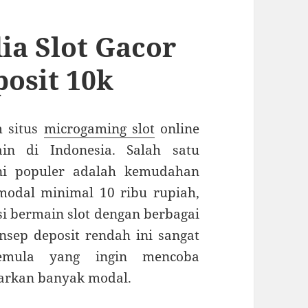
ia Slot Gacor
osit 10k
m situs
microgaming slot
online
in di Indonesia. Salah satu
ni populer adalah kemudahan
odal minimal 10 ribu rupiah,
i bermain slot dengan berbagai
nsep deposit rendah ini sangat
emula yang ingin mencoba
arkan banyak modal.