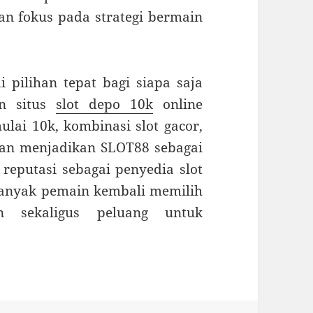
 fokus pada strategi bermain
 pilihan tepat bagi siapa saja
in situs
slot depo 10k
online
lai 10k, kombinasi slot gacor,
an menjadikan SLOT88 sebagai
reputasi sebagai penyedia slot
 banyak pemain kembali memilih
n sekaligus peluang untuk