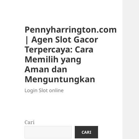
Pennyharrington.com
| Agen Slot Gacor
Terpercaya: Cara
Memilih yang
Aman dan
Menguntungkan
Login Slot online
Cari
CARI