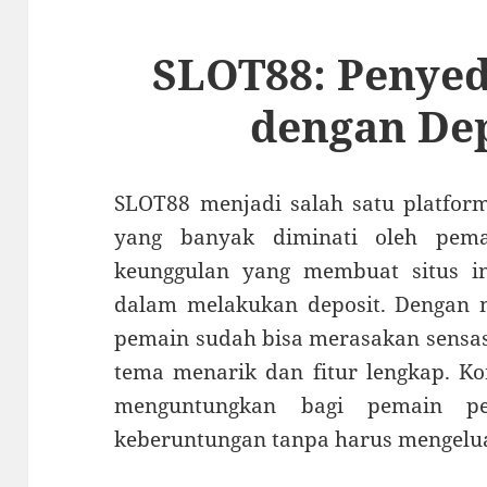
SLOT88: Penyed
dengan Dep
SLOT88 menjadi salah satu platfor
yang banyak diminati oleh pema
keunggulan yang membuat situs i
dalam melakukan deposit. Dengan m
pemain sudah bisa merasakan sensas
tema menarik dan fitur lengkap. Ko
menguntungkan bagi pemain p
keberuntungan tanpa harus mengelu