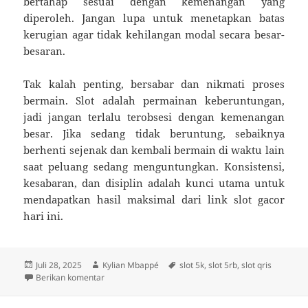
bertahap sesuai dengan kemenangan yang
diperoleh. Jangan lupa untuk menetapkan batas
kerugian agar tidak kehilangan modal secara besar-
besaran.
Tak kalah penting, bersabar dan nikmati proses
bermain. Slot adalah permainan keberuntungan,
jadi jangan terlalu terobsesi dengan kemenangan
besar. Jika sedang tidak beruntung, sebaiknya
berhenti sejenak dan kembali bermain di waktu lain
saat peluang sedang menguntungkan. Konsistensi,
kesabaran, dan disiplin adalah kunci utama untuk
mendapatkan hasil maksimal dari link slot gacor
hari ini.
Diposkan
Penulis
Tag
Juli 28, 2025
Kylian Mbappé
slot 5k
,
slot 5rb
,
slot qris
pada
untuk Link Slot QRIS Depo 5000 Gacor Hari Ini: Solu
Berikan komentar