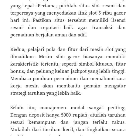
yang tepat. Pertama, pilihlah situs slot resmi dan
terpercaya yang menyediakan link
slot 5 ribu
gacor
hari ini. Pastikan situs tersebut memiliki lisensi
resmi dan reputasi baik agar transaksi dan
permainan berjalan aman dan adil.
Kedua, pelajari pola dan fitur dari mesin slot yang
dimainkan. Mesin slot gacor biasanya memiliki
karakteristik tertentu, seperti simbol khusus, fitur
bonus, dan peluang keluar jackpot yang lebih tinggi.
Membaca panduan permainan dan memahami cara
kerja mesin akan membantu pemain mengatur
strategi taruhan yang lebih baik.
Selain itu, manajemen modal sangat penting.
Dengan deposit hanya 5000 rupiah, aturlah taruhan
sesuai kemampuan dan jangan terlalu rakus.
Mulailah dari taruhan kecil, dan tingkatkan secara