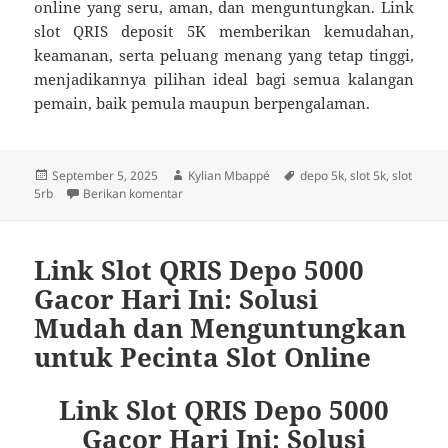
online yang seru, aman, dan menguntungkan. Link
slot QRIS deposit 5K memberikan kemudahan,
keamanan, serta peluang menang yang tetap tinggi,
menjadikannya pilihan ideal bagi semua kalangan
pemain, baik pemula maupun berpengalaman.
Diposkan
Penulis
Tag
September 5, 2025
Kylian Mbappé
depo 5k
,
slot 5k
,
slot
pada
untuk Slot Online Deposit QRIS 5 Ribu: Kemud
5rb
Berikan komentar
Link Slot QRIS Depo 5000
Gacor Hari Ini: Solusi
Mudah dan Menguntungkan
untuk Pecinta Slot Online
Link Slot QRIS Depo 5000
Gacor Hari Ini: Solusi