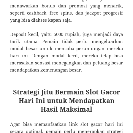
menawarkan bonus dan promosi yang menarik,
seperti cashback, free spins, dan jackpot progresif
yang bisa diakses kapan saja.
Deposit kecil, yaitu 5000 rupiah, juga menjadi daya
tarik utama. Pemain tidak perlu mengeluarkan
modal besar untuk mencoba peruntungan mereka
hari ini. Dengan modal kecil, mereka tetap bisa
merasakan sensasi menegangkan dan peluang besar
mendapatkan kemenangan besar.
Strategi Jitu Bermain Slot Gacor
Hari Ini untuk Mendapatkan
Hasil Maksimal
Agar bisa memanfaatkan link slot gacor hari ini
secara optimal, pemain perlu menerapkan strategi