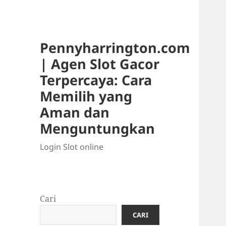
Pennyharrington.com
| Agen Slot Gacor
Terpercaya: Cara
Memilih yang
Aman dan
Menguntungkan
Login Slot online
Cari
CARI