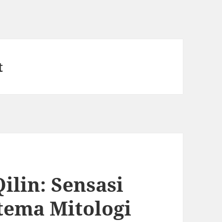
t
Qilin: Sensasi
tema Mitologi