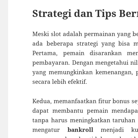
Strategi dan Tips Be
Meski slot adalah permainan yang b
ada beberapa strategi yang bisa 
Pertama, pemain disarankan m
pembayaran. Dengan mengetahui nila
yang memungkinkan kemenangan, p
secara lebih efektif.
Kedua, memanfaatkan fitur bonus se
dapat membantu pemain mendapat
tanpa harus meningkatkan taruhan aw
mengatur
bankroll
menjadi kun