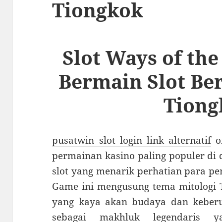
Tiongkok
Slot Ways of the
Bermain Slot Be
Tiong
pusatwin slot login link alternatif
on
permainan kasino paling populer di du
slot yang menarik perhatian para p
Game ini mengusung tema mitologi 
yang kaya akan budaya dan keberun
sebagai makhluk legendaris 