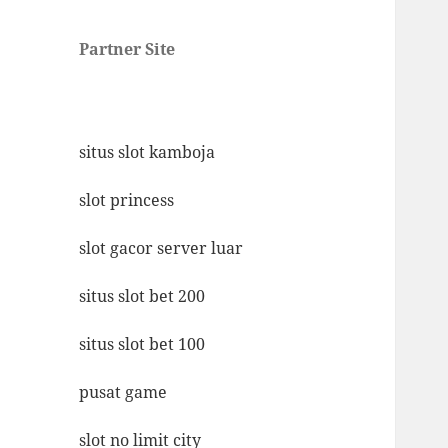
Partner Site
situs slot kamboja
slot princess
slot gacor server luar
situs slot bet 200
situs slot bet 100
pusat game
slot no limit city