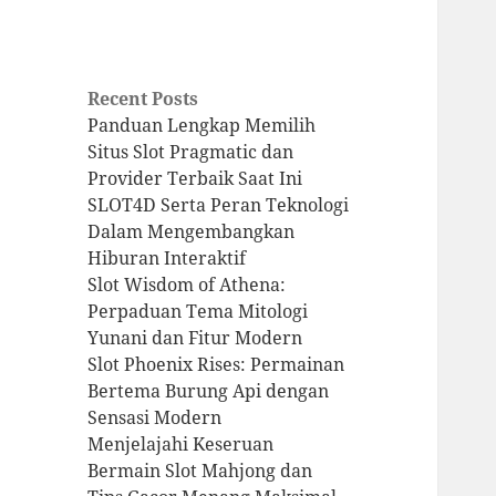
Recent Posts
Panduan Lengkap Memilih
Situs Slot Pragmatic dan
Provider Terbaik Saat Ini
SLOT4D Serta Peran Teknologi
Dalam Mengembangkan
Hiburan Interaktif
Slot Wisdom of Athena:
Perpaduan Tema Mitologi
Yunani dan Fitur Modern
Slot Phoenix Rises: Permainan
Bertema Burung Api dengan
Sensasi Modern
Menjelajahi Keseruan
Bermain Slot Mahjong dan