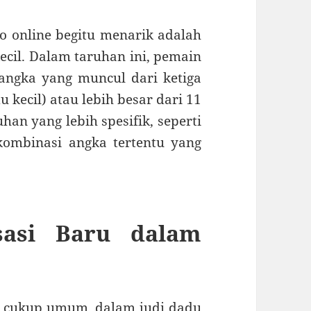
o online begitu menarik adalah
ecil. Dalam taruhan ini, pemain
angka yang muncul dari ketiga
u kecil) atau lebih besar dari 11
uhan yang lebih spesifik, seperti
kombinasi angka tertentu yang
sasi Baru dalam
ng cukup umum, dalam judi dadu