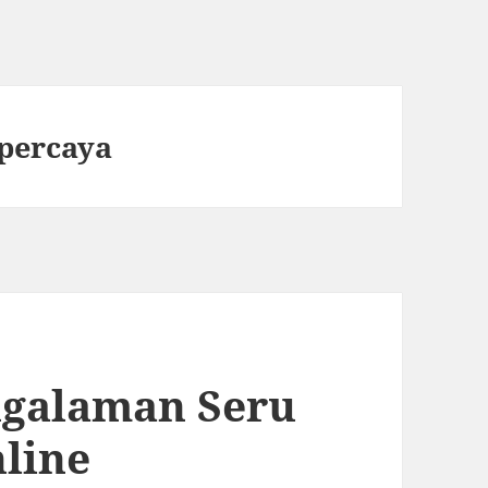
rpercaya
ngalaman Seru
line