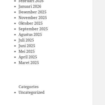
Februari 2026
Januari 2026
Desember 2025
November 2025
Oktober 2025
September 2025
Agustus 2025
Juli 2025
Juni 2025
Mei 2025
April 2025
Maret 2025
Categories
Uncategorized