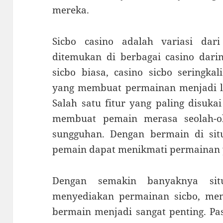
mereka.
Sicbo casino adalah variasi dar
ditemukan di berbagai casino dari
sicbo biasa, casino sicbo seringk
yang membuat permainan menjadi l
Salah satu fitur yang paling disuka
membuat pemain merasa seolah-o
sungguhan. Dengan bermain di situ
pemain dapat menikmati permainan 
Dengan semakin banyaknya sit
menyediakan permainan sicbo, mem
bermain menjadi sangat penting. Pa