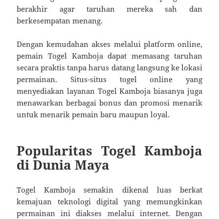
berakhir agar taruhan mereka sah dan
berkesempatan menang.
Dengan kemudahan akses melalui platform online,
pemain Togel Kamboja dapat memasang taruhan
secara praktis tanpa harus datang langsung ke lokasi
permainan. Situs-situs togel online yang
menyediakan layanan Togel Kamboja biasanya juga
menawarkan berbagai bonus dan promosi menarik
untuk menarik pemain baru maupun loyal.
Popularitas Togel Kamboja
di Dunia Maya
Togel Kamboja semakin dikenal luas berkat
kemajuan teknologi digital yang memungkinkan
permainan ini diakses melalui internet. Dengan