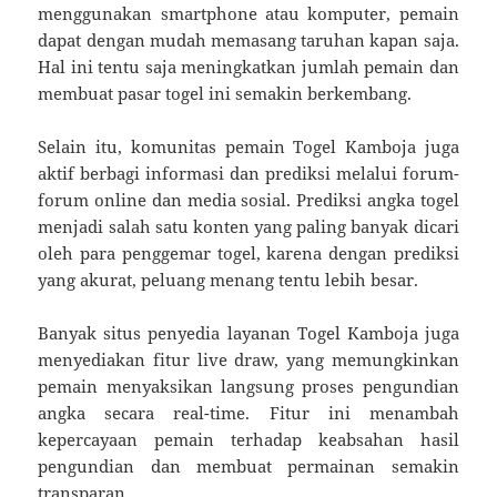
menggunakan smartphone atau komputer, pemain
dapat dengan mudah memasang taruhan kapan saja.
Hal ini tentu saja meningkatkan jumlah pemain dan
membuat pasar togel ini semakin berkembang.
Selain itu, komunitas pemain Togel Kamboja juga
aktif berbagi informasi dan prediksi melalui forum-
forum online dan media sosial. Prediksi angka togel
menjadi salah satu konten yang paling banyak dicari
oleh para penggemar togel, karena dengan prediksi
yang akurat, peluang menang tentu lebih besar.
Banyak situs penyedia layanan Togel Kamboja juga
menyediakan fitur live draw, yang memungkinkan
pemain menyaksikan langsung proses pengundian
angka secara real-time. Fitur ini menambah
kepercayaan pemain terhadap keabsahan hasil
pengundian dan membuat permainan semakin
transparan.