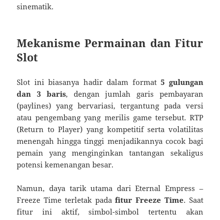
sinematik.
Mekanisme Permainan dan Fitur
Slot
Slot ini biasanya hadir dalam format
5 gulungan
dan 3 baris
, dengan jumlah garis pembayaran
(paylines) yang bervariasi, tergantung pada versi
atau pengembang yang merilis game tersebut. RTP
(Return to Player) yang kompetitif serta volatilitas
menengah hingga tinggi menjadikannya cocok bagi
pemain yang menginginkan tantangan sekaligus
potensi kemenangan besar.
Namun, daya tarik utama dari Eternal Empress –
Freeze Time terletak pada
fitur Freeze Time
. Saat
fitur ini aktif, simbol-simbol tertentu akan