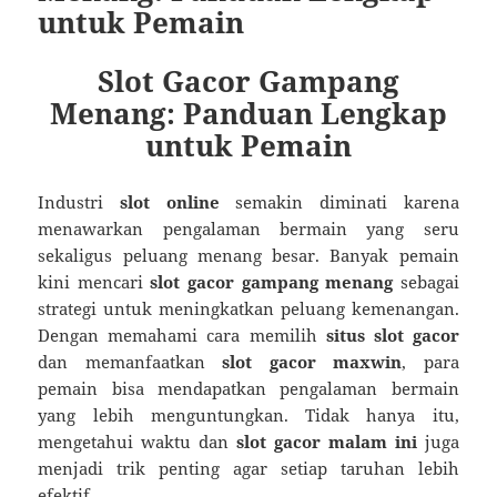
untuk Pemain
Slot Gacor Gampang
Menang: Panduan Lengkap
untuk Pemain
Industri
slot online
semakin diminati karena
menawarkan pengalaman bermain yang seru
sekaligus peluang menang besar. Banyak pemain
kini mencari
slot gacor gampang menang
sebagai
strategi untuk meningkatkan peluang kemenangan.
Dengan memahami cara memilih
situs slot gacor
dan memanfaatkan
slot gacor maxwin
, para
pemain bisa mendapatkan pengalaman bermain
yang lebih menguntungkan. Tidak hanya itu,
mengetahui waktu dan
slot gacor malam ini
juga
menjadi trik penting agar setiap taruhan lebih
efektif.