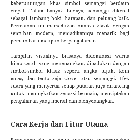
keberuntungan khas simbol semanggi berdaun
empat. Dalam banyak budaya, semanggi dikenal
sebagai lambang hoki, harapan, dan peluang baik.
Permainan ini memadukan nuansa klasik dengan
sentuhan modern, menjadikannya menarik bagi
pemain baru maupun berpengalaman.
Tampilan visualnya biasanya didominasi warna
hijau cerah yang menenangkan, dipadukan dengan
simbol-simbol klasik seperti angka tujuh, koin
emas, dan tentu saja clover atau semanggi. Efek
suara yang menyertai setiap putaran juga dirancang
untuk meningkatkan sensasi bermain, menciptakan
pengalaman yang imersif dan menyenangkan.
Cara Kerja dan Fitur Utama
Permainan
slot pusatwin
umumnya menggunakan