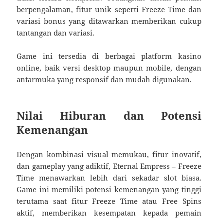
berpengalaman, fitur unik seperti Freeze Time dan
variasi bonus yang ditawarkan memberikan cukup
tantangan dan variasi.
Game ini tersedia di berbagai platform kasino
online, baik versi desktop maupun mobile, dengan
antarmuka yang responsif dan mudah digunakan.
Nilai Hiburan dan Potensi
Kemenangan
Dengan kombinasi visual memukau, fitur inovatif,
dan gameplay yang adiktif, Eternal Empress – Freeze
Time menawarkan lebih dari sekadar slot biasa.
Game ini memiliki potensi kemenangan yang tinggi
terutama saat fitur Freeze Time atau Free Spins
aktif, memberikan kesempatan kepada pemain