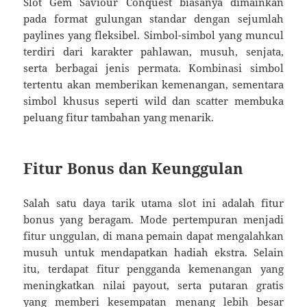
Slot Gem Saviour Conquest biasanya dimainkan
pada format gulungan standar dengan sejumlah
paylines yang fleksibel. Simbol-simbol yang muncul
terdiri dari karakter pahlawan, musuh, senjata,
serta berbagai jenis permata. Kombinasi simbol
tertentu akan memberikan kemenangan, sementara
simbol khusus seperti wild dan scatter membuka
peluang fitur tambahan yang menarik.
Fitur Bonus dan Keunggulan
Salah satu daya tarik utama slot ini adalah fitur
bonus yang beragam. Mode pertempuran menjadi
fitur unggulan, di mana pemain dapat mengalahkan
musuh untuk mendapatkan hadiah ekstra. Selain
itu, terdapat fitur pengganda kemenangan yang
meningkatkan nilai payout, serta putaran gratis
yang memberi kesempatan menang lebih besar