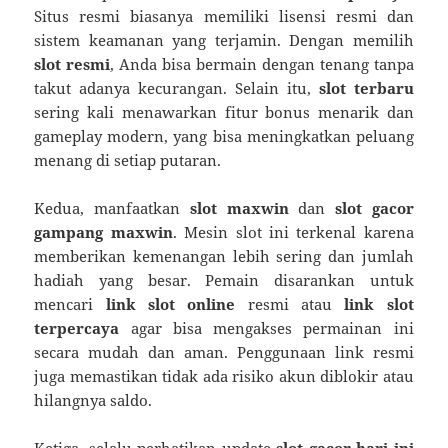
Situs resmi biasanya memiliki lisensi resmi dan
sistem keamanan yang terjamin. Dengan memilih
slot resmi
, Anda bisa bermain dengan tenang tanpa
takut adanya kecurangan. Selain itu,
slot terbaru
sering kali menawarkan fitur bonus menarik dan
gameplay modern, yang bisa meningkatkan peluang
menang di setiap putaran.
Kedua, manfaatkan
slot maxwin
dan
slot gacor
gampang maxwin
. Mesin slot ini terkenal karena
memberikan kemenangan lebih sering dan jumlah
hadiah yang besar. Pemain disarankan untuk
mencari
link slot online
resmi atau
link slot
terpercaya
agar bisa mengakses permainan ini
secara mudah dan aman. Penggunaan link resmi
juga memastikan tidak ada risiko akun diblokir atau
hilangnya saldo.
Ketiga, selalu perhatikan update
slot gacor hari ini