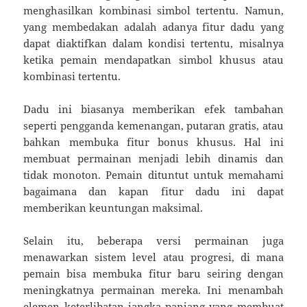
menghasilkan kombinasi simbol tertentu. Namun,
yang membedakan adalah adanya fitur dadu yang
dapat diaktifkan dalam kondisi tertentu, misalnya
ketika pemain mendapatkan simbol khusus atau
kombinasi tertentu.
Dadu ini biasanya memberikan efek tambahan
seperti pengganda kemenangan, putaran gratis, atau
bahkan membuka fitur bonus khusus. Hal ini
membuat permainan menjadi lebih dinamis dan
tidak monoton. Pemain dituntut untuk memahami
bagaimana dan kapan fitur dadu ini dapat
memberikan keuntungan maksimal.
Selain itu, beberapa versi permainan juga
menawarkan sistem level atau progresi, di mana
pemain bisa membuka fitur baru seiring dengan
meningkatnya permainan mereka. Ini menambah
elemen keterlibatan jangka panjang yang membuat