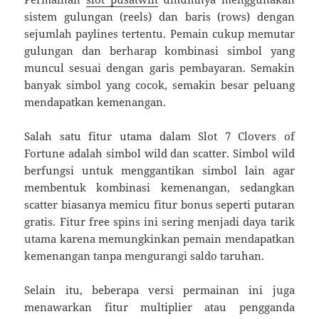
sistem gulungan (reels) dan baris (rows) dengan
sejumlah paylines tertentu. Pemain cukup memutar
gulungan dan berharap kombinasi simbol yang
muncul sesuai dengan garis pembayaran. Semakin
banyak simbol yang cocok, semakin besar peluang
mendapatkan kemenangan.
Salah satu fitur utama dalam Slot 7 Clovers of
Fortune adalah simbol wild dan scatter. Simbol wild
berfungsi untuk menggantikan simbol lain agar
membentuk kombinasi kemenangan, sedangkan
scatter biasanya memicu fitur bonus seperti putaran
gratis. Fitur free spins ini sering menjadi daya tarik
utama karena memungkinkan pemain mendapatkan
kemenangan tanpa mengurangi saldo taruhan.
Selain itu, beberapa versi permainan ini juga
menawarkan fitur multiplier atau pengganda