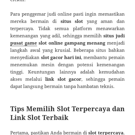
Para penggemar judi online pasti ingin memastikan
mereka bermain di
situs slot
yang aman dan
terpercaya. Tidak semua platform menawarkan
kemenangan yang adil, sehingga memilih
situs judi
pusat game
slot online gampang menang
menjadi
langkah awal yang krusial. Beberapa situs bahkan
menyediakan
slot gacor hari ini
, membantu pemain
menemukan mesin dengan potensi kemenangan
tinggi. Keuntungan lainnya adalah kemudahan
akses melalui
link slot gacor
, sehingga pemain
dapat langsung bermain tanpa hambatan teknis.
Tips Memilih Slot Terpercaya dan
Link Slot Terbaik
Pertama, pastikan Anda bermain di
slot terpercaya
.