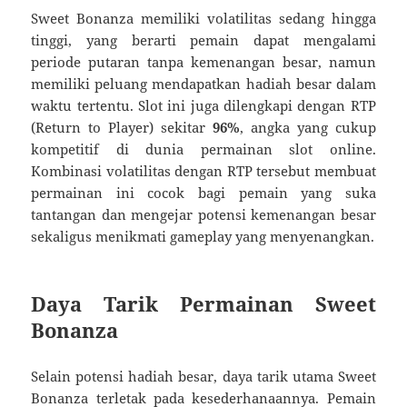
Sweet Bonanza memiliki volatilitas sedang hingga
tinggi, yang berarti pemain dapat mengalami
periode putaran tanpa kemenangan besar, namun
memiliki peluang mendapatkan hadiah besar dalam
waktu tertentu. Slot ini juga dilengkapi dengan RTP
(Return to Player) sekitar
96%
, angka yang cukup
kompetitif di dunia permainan slot online.
Kombinasi volatilitas dengan RTP tersebut membuat
permainan ini cocok bagi pemain yang suka
tantangan dan mengejar potensi kemenangan besar
sekaligus menikmati gameplay yang menyenangkan.
Daya Tarik Permainan Sweet
Bonanza
Selain potensi hadiah besar, daya tarik utama Sweet
Bonanza terletak pada kesederhanaannya. Pemain