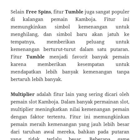
Selain
Free Spins
, fitur
Tumble
juga sangat populer
di kalangan pemain Kamboja. Fitur ini
memungkinkan simbol kemenangan untuk
menghilang, dan simbol baru akan jatuh ke
tempatnya, memberikan peluang untuk
kemenangan berturut-turut dalam satu putaran.
Fitur
Tumble
menjadi favorit banyak pemain
karena memberikan kesempatan untuk
mendapatkan lebih banyak kemenangan tanpa
bertaruh lebih banyak.
Multiplier
adalah fitur lain yang sering dicari oleh
pemain slot Kamboja. Dalam banyak permainan slot,
multiplier meningkatkan nilai kemenangan pemain
dengan faktor tertentu. Fitur ini memungkinkan
pemain meraih kemenangan yang jauh lebih besar
dari taruhan awal mereka, bahkan pada putaran
yang tidak terlalu besar. Beberapa game