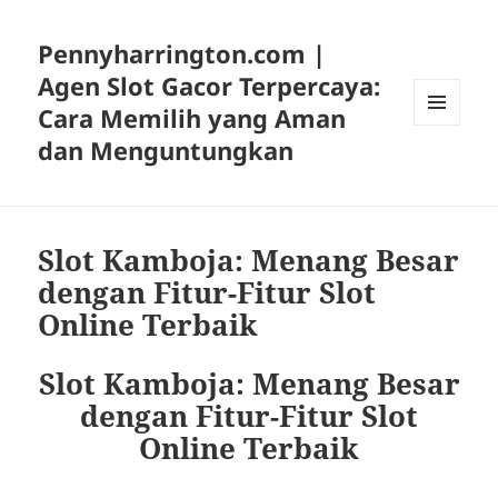
Pennyharrington.com |
Agen Slot Gacor Terpercaya:
Cara Memilih yang Aman
MENU
dan Menguntungkan
DAN
WIDGET
Slot Kamboja: Menang Besar
dengan Fitur-Fitur Slot
Online Terbaik
Slot Kamboja: Menang Besar
dengan Fitur-Fitur Slot
Online Terbaik