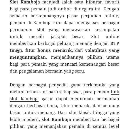
Slot Kamboja
menjadi salah satu hiburan favorit
bagi para pemain judi online di negara ini. Dengan
semakin berkembangnya pasar perjudian online,
pemain di Kamboja kini dapat mengakses berbagai
permainan slot yang menawarkan kesempatan
untuk meraih jackpot besar. Slot online
memberikan berbagai peluang menang dengan
RTP
tinggi
,
fitur bonus menarik
, dan
volatilitas yang
menguntungkan
, menjadikannya pilihan utama
bagi para pemain yang mencari kemenangan besar
dan pengalaman bermain yang seru.
Dengan berbagai penyedia game terkemuka yang
meluncurkan slot baru setiap saat, para pemain
link
slot kamboja
gacor dapat menikmati permainan
dengan berbagai tema, fitur menarik, dan peluang
besar untuk menang. Dari slot klasik hingga yang
lebih modern,
slot Kamboja
memberikan berbagai
pilihan yang memanjakan pemain di semua level