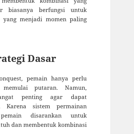
k membentuk kombinasi yang
er biasanya berfungsi untuk
in yang menjadi momen paling
ategi Dasar
nquest, pemain hanya perlu
 memulai putaran. Namun,
ngat penting agar dapat
. Karena sistem permainan
pemain disarankan untuk
atuh dan membentuk kombinasi