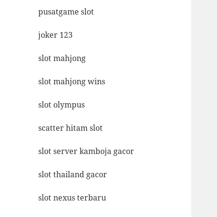
pusatgame slot
joker 123
slot mahjong
slot mahjong wins
slot olympus
scatter hitam slot
slot server kamboja gacor
slot thailand gacor
slot nexus terbaru