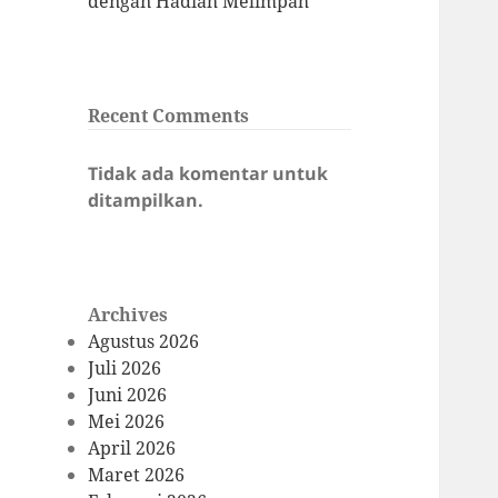
dengan Hadiah Melimpah
Recent Comments
Tidak ada komentar untuk
ditampilkan.
Archives
Agustus 2026
Juli 2026
Juni 2026
Mei 2026
April 2026
Maret 2026