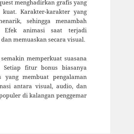
quest menghadirkan grafis yang
kuat. Karakter-karakter yang
menarik, sehingga menambah
 Efek animasi saat terjadi
 dan memuaskan secara visual.
k semakin memperkuat suasana
 Setiap fitur bonus biasanya
sus yang membuat pengalaman
asi antara visual, audio, dan
 populer di kalangan penggemar