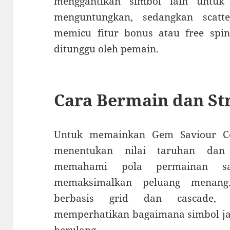
menggantikan simbol lain untu
menguntungkan, sedangkan scatt
memicu fitur bonus atau free sp
ditunggu oleh pemain.
Cara Bermain dan Str
Untuk memainkan Gem Saviour Co
menentukan nilai taruhan dan
memahami pola permainan sa
memaksimalkan peluang menang
berbasis grid dan cascade, 
memperhatikan bagaimana simbol j