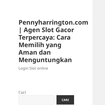
Pennyharrington.com
| Agen Slot Gacor
Terpercaya: Cara
Memilih yang
Aman dan
Menguntungkan
Login Slot online
Cari
CARI