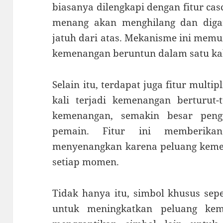
biasanya dilengkapi dengan fitur cas
menang akan menghilang dan diga
jatuh dari atas. Mekanisme ini me
kemenangan beruntun dalam satu kal
Selain itu, terdapat juga fitur multi
kali terjadi kemenangan berturut-
kemenangan, semakin besar peng
pemain. Fitur ini memberikan
menyenangkan karena peluang kemen
setiap momen.
Tidak hanya itu, simbol khusus sepe
untuk meningkatkan peluang kem