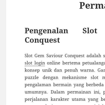
Perm
Pengenalan Slo
Conquest
Slot Gem Saviour Conquest adalah 
slot login
online bertema petualan
konsep unik dan penuh warna. Ga
puzzle dengan mekanisme slot 
pengalaman bermain yang berbeda d
umumnya. Dalam permainan ini, p
perjalanan karakter utama yang 