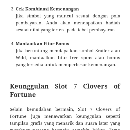
Cek Kombinasi Kemenangan
Jika simbol yang muncul sesuai dengan pola
pembayaran, Anda akan mendapatkan hadiah
sesuai nilai yang tertera pada tabel pembayaran.
Manfaatkan Fitur Bonus
Jika beruntung mendapatkan simbol Scatter atau
Wild, manfaatkan fitur free spins atau bonus
yang tersedia untuk memperbesar kemenangan.
Keunggulan Slot 7 Clovers of
Fortune
Selain kemudahan bermain, Slot 7 Clovers of
Fortune juga menawarkan keunggulan seperti
tampilan grafis yang menarik dan suara latar yang