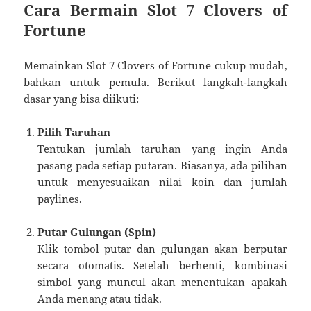
Cara Bermain Slot 7 Clovers of
Fortune
Memainkan Slot 7 Clovers of Fortune cukup mudah,
bahkan untuk pemula. Berikut langkah-langkah
dasar yang bisa diikuti:
Pilih Taruhan
Tentukan jumlah taruhan yang ingin Anda
pasang pada setiap putaran. Biasanya, ada pilihan
untuk menyesuaikan nilai koin dan jumlah
paylines.
Putar Gulungan (Spin)
Klik tombol putar dan gulungan akan berputar
secara otomatis. Setelah berhenti, kombinasi
simbol yang muncul akan menentukan apakah
Anda menang atau tidak.