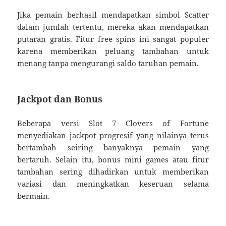
Jika pemain berhasil mendapatkan simbol Scatter
dalam jumlah tertentu, mereka akan mendapatkan
putaran gratis. Fitur free spins ini sangat populer
karena memberikan peluang tambahan untuk
menang tanpa mengurangi saldo taruhan pemain.
Jackpot dan Bonus
Beberapa versi Slot 7 Clovers of Fortune
menyediakan jackpot progresif yang nilainya terus
bertambah seiring banyaknya pemain yang
bertaruh. Selain itu, bonus mini games atau fitur
tambahan sering dihadirkan untuk memberikan
variasi dan meningkatkan keseruan selama
bermain.