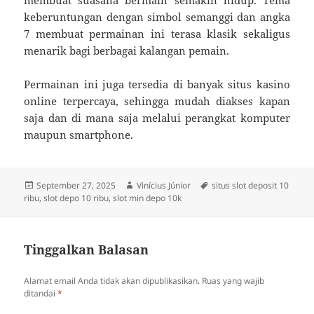
membuat suasana bermain semakin hidup. Tema
keberuntungan dengan simbol semanggi dan angka
7 membuat permainan ini terasa klasik sekaligus
menarik bagi berbagai kalangan pemain.
Permainan ini juga tersedia di banyak situs kasino
online terpercaya, sehingga mudah diakses kapan
saja dan di mana saja melalui perangkat komputer
maupun smartphone.
Diposkan
Penulis
Tag
September 27, 2025
Vinícius Júnior
situs slot deposit 10
pada
ribu
,
slot depo 10 ribu
,
slot min depo 10k
Tinggalkan Balasan
Alamat email Anda tidak akan dipublikasikan.
Ruas yang wajib
ditandai
*