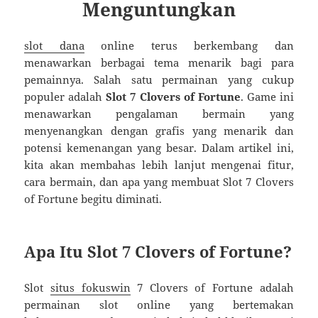
Menguntungkan
slot dana
online terus berkembang dan
menawarkan berbagai tema menarik bagi para
pemainnya. Salah satu permainan yang cukup
populer adalah
Slot 7 Clovers of Fortune
. Game ini
menawarkan pengalaman bermain yang
menyenangkan dengan grafis yang menarik dan
potensi kemenangan yang besar. Dalam artikel ini,
kita akan membahas lebih lanjut mengenai fitur,
cara bermain, dan apa yang membuat Slot 7 Clovers
of Fortune begitu diminati.
Apa Itu Slot 7 Clovers of Fortune?
Slot
situs fokuswin
7 Clovers of Fortune adalah
permainan slot online yang bertemakan