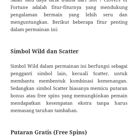
Fortune adalah fitur-fiturnya yang mendukung
pengalaman bermain yang lebih seru dan
menguntungkan. Berikut beberapa fitur penting
dalam permainan ini:
Simbol Wild dan Scatter
Simbol Wild dalam permainan ini berfungsi sebagai
pengganti simbol lain, kecuali Scatter, untuk
membantu membentuk kombinasi kemenangan.
Sedangkan simbol Scatter biasanya memicu putaran
bonus atau free spins yang memungkinkan pemain
mendapatkan kesempatan ekstra tanpa harus
memasang taruhan tambahan.
Putaran Gratis (Free Spins)