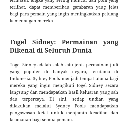
termasuk angka yang sering muncul dan pola yang
terlihat, dapat memberikan gambaran yang jelas
bagi para pemain yang ingin meningkatkan peluang
kemenangan mereka.
Togel Sidney: Permainan yang
Dikenal di Seluruh Dunia
Togel Sidney adalah salah satu jenis permainan judi
yang populer di banyak negara, terutama di
Indonesia. Sydney Pools menjadi tempat utama bagi
mereka yang ingin mengikuti togel Sidney secara
langsung dan mendapatkan hasil keluaran yang sah
dan terpercaya. Di sini, setiap undian yang
dilakukan melalui Sydney Pools mendapatkan
pengawasan ketat untuk menjamin keadilan dan
keamanan bagi semua pemain.