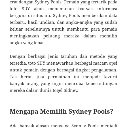
erat dengan Sydney Pools. Pemain yang tertarik pada
toto SDY akan menemukan banyak informasi
berguna di situs ini. Sydney Pools memberikan data
terbaru, hasil undian, dan angka-angka yang sudah
keluar sebelumnya untuk membantu para pemain
meningkatkan peluang mereka dalam memilih
angka yang tepat.
Dengan berbagai jenis taruhan dan metode yang
tersedia, toto SDY menawarkan berbagai macam opsi
untuk pemain dengan berbagai tingkat pengalaman.
Tak heran jika permainan ini menjadi favorit
banyak orang yang ingin mencoba keberuntungan
mereka dalam dunia togel Sidney.
Mengapa Memilih Sydney Pools?
Ada banyak alasan mengapa Sydney Pools menjadi