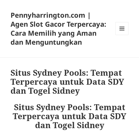
Pennyharrington.com |
Agen Slot Gacor Terpercaya:
Cara Memilih yang Aman
MENU
dan Menguntungkan
DAN
WIDGET
Situs Sydney Pools: Tempat
Terpercaya untuk Data SDY
dan Togel Sidney
Situs Sydney Pools: Tempat
Terpercaya untuk Data SDY
dan Togel Sidney