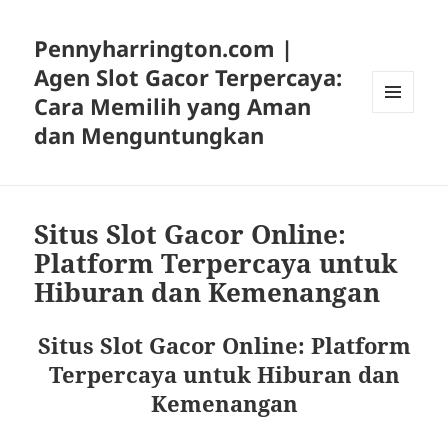
Pennyharrington.com |
Agen Slot Gacor Terpercaya:
Cara Memilih yang Aman
MENU
dan Menguntungkan
DAN
WIDGET
Situs Slot Gacor Online:
Platform Terpercaya untuk
Hiburan dan Kemenangan
Situs Slot Gacor Online: Platform
Terpercaya untuk Hiburan dan
Kemenangan