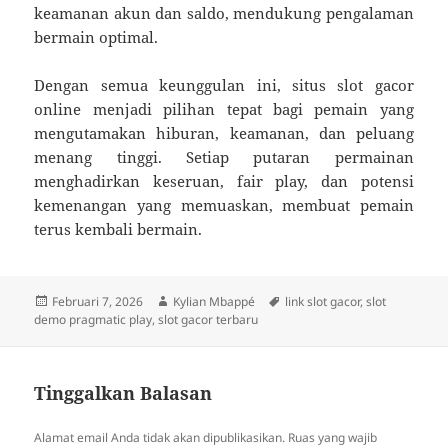
keamanan akun dan saldo, mendukung pengalaman
bermain optimal.
Dengan semua keunggulan ini, situs slot gacor
online menjadi pilihan tepat bagi pemain yang
mengutamakan hiburan, keamanan, dan peluang
menang tinggi. Setiap putaran permainan
menghadirkan keseruan, fair play, dan potensi
kemenangan yang memuaskan, membuat pemain
terus kembali bermain.
Diposkan
Penulis
Tag
Februari 7, 2026
Kylian Mbappé
link slot gacor
,
slot
pada
demo pragmatic play
,
slot gacor terbaru
Tinggalkan Balasan
Alamat email Anda tidak akan dipublikasikan.
Ruas yang wajib