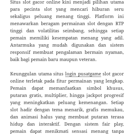
Situs slot gacor online kini menjadi pilihan utama
para pecinta slot yang mencari hiburan seru
sekaligus peluang menang tinggi. Platform ini
menawarkan beragam permainan slot dengan RTP
tinggi dan volatilitas seimbang, sehingga setiap
pemain memiliki kesempatan menang yang adil.
Antarmuka yang mudah digunakan dan sistem
responsif membuat pengalaman bermain nyaman,
baik bagi pemain baru maupun veteran.
Keunggulan utama situs
login pusatgame
slot gacor
online terletak pada fitur permainan yang lengkap.
Pemain dapat memanfaatkan simbol khusus,
putaran gratis, multiplier, hingga jackpot progresif
yang meningkatkan peluang kemenangan. Setiap
slot hadir dengan tema menarik, grafis memukau,
dan animasi halus yang membuat putaran terasa
hidup dan interaktif. Dengan sistem fair play,
pemain dapat menikmati sensasi menang tanpa