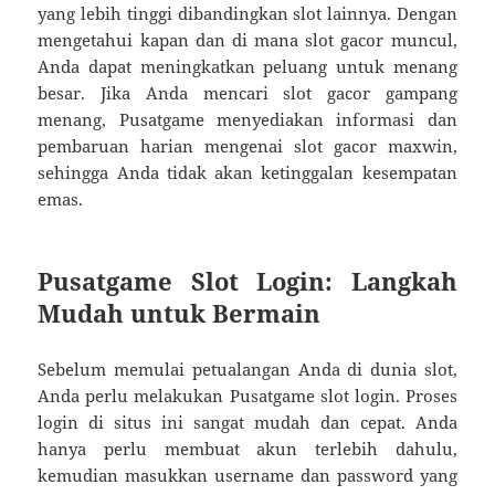
yang lebih tinggi dibandingkan slot lainnya. Dengan
mengetahui kapan dan di mana slot gacor muncul,
Anda dapat meningkatkan peluang untuk menang
besar. Jika Anda mencari slot gacor gampang
menang, Pusatgame menyediakan informasi dan
pembaruan harian mengenai slot gacor maxwin,
sehingga Anda tidak akan ketinggalan kesempatan
emas.
Pusatgame Slot Login: Langkah
Mudah untuk Bermain
Sebelum memulai petualangan Anda di dunia slot,
Anda perlu melakukan Pusatgame slot login. Proses
login di situs ini sangat mudah dan cepat. Anda
hanya perlu membuat akun terlebih dahulu,
kemudian masukkan username dan password yang