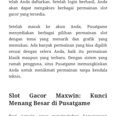
telah Anda daftarkan. Setelah login berhasil, Anda
akan dapat mengakses berbagai permainan slot
gacor yang tersedia.
Setelah masuk ke akun Anda, Pusatgame
menyediakan berbagai pilihan permainan slot
dengan tema yang menarik dan grafik yang
memukau. Ada banyak permainan yang bisa dipilih
sesuai dengan selera Anda, baik itu permainan
klasik maupun yang terbaru. Dengan sistem yang
ramah pengguna, situs Pusatgame memungkinkan
Anda untuk menikmati permainan tanpa kendala
teknis.
Slot Gacor Maxwin: Kunci
Menang Besar di Pusatgame