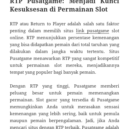
RTP Pusatgame: Menjadi Kunci
Kesuksesan di Permainan Slot
RTP atau Return to Player adalah salah satu faktor
penting dalam memilih situs
link pusatgame
slot
online. RTP menunjukkan persentase kemenangan
yang bisa didapatkan pemain dari total taruhan yang
dilakukan dalam jangka waktu tertentu. Situs
Pusatgame menawarkan RTP yang sangat kompetitif
untuk permainan slot mereka, menjadikannya
tempat yang populer bagi banyak pemain.
Dengan RTP yang tinggi, Pusatgame memberi
peluang besar untuk pemain memenangkan
permainan. Slot gacor yang tersedia di Pusatgame
memungkinkan Anda untuk merasakan sensasi
kemenangan yang lebih sering, baik untuk pemula
maupun pemain berpengalaman. Jadi, jika Anda
mencari situs dengan RTP terbaik, Pusatgame adalah