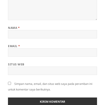
NAMA
*
EMAIL
*
SITUS WEB
Simpan nama, email, dan situs web saya pada peramban ini
untuk komentar saya berikutnya.