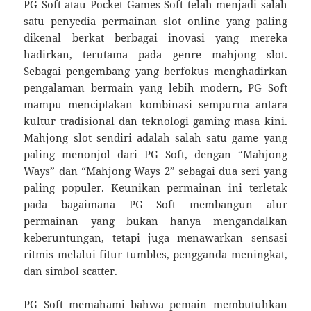
PG Soft atau Pocket Games Soft telah menjadi salah
satu penyedia permainan slot online yang paling
dikenal berkat berbagai inovasi yang mereka
hadirkan, terutama pada genre mahjong slot.
Sebagai pengembang yang berfokus menghadirkan
pengalaman bermain yang lebih modern, PG Soft
mampu menciptakan kombinasi sempurna antara
kultur tradisional dan teknologi gaming masa kini.
Mahjong slot sendiri adalah salah satu game yang
paling menonjol dari PG Soft, dengan “Mahjong
Ways” dan “Mahjong Ways 2” sebagai dua seri yang
paling populer. Keunikan permainan ini terletak
pada bagaimana PG Soft membangun alur
permainan yang bukan hanya mengandalkan
keberuntungan, tetapi juga menawarkan sensasi
ritmis melalui fitur tumbles, pengganda meningkat,
dan simbol scatter.
PG Soft memahami bahwa pemain membutuhkan