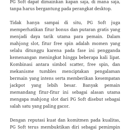
PG Soft dapat dimainkan kapan saja, di mana saja,
tanpa harus bergantung pada perangkat desktop.
Tidak hanya sampai di situ, PG Soft juga
memperhatikan fitur bonus dan putaran gratis yang
menjadi daya tarik utama para pemain. Dalam
mahjong slot, fitur free spin adalah momen yang
selalu ditunggu karena pada fase ini pengganda
kemenangan meningkat hingga beberapa kali lipat.
Kombinasi antara simbol scatter, free spin, dan
mekanisme tumbles menciptakan pengalaman
bermain yang intens serta memberikan kesempatan
jackpot yang lebih besar. Banyak pemain
memandang fitur-fitur ini sebagai alasan utama
mengapa mahjong slot dari PG Soft disebut sebagai
salah satu yang paling gacor.
Dengan reputasi kuat dan komitmen pada kualitas,
PG Soft terus membuktikan diri sebagai pemimpin