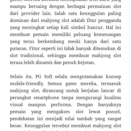
mampu bersaing dengan berbagai permainan slot
dari provider lain. Salah satu keunggulan paling
dominan dari mahjong slot adalah fitur pengganda
yang meningkat setiap kali simbol hancur. Hal ini
membuat pemain memiliki peluang kemenangan
yang terus berkembang meski hanya dari satu
putaran. Fitur seperti ini tidak banyak ditemukan di
slot tradisional, sehingga membuat mahjong slot
terasa lebih dinamis dan penuh kejutan.
Selain itu, PG Soft selalu mengutamakan konsep
mobile-friendly. Semua game mereka, termasuk
mahjong slot, dirancang untuk berjalan lancar di
perangkat smartphone tanpa mengurangi kualitas
visual maupun performa. Dengan banyaknya
pemain yang mengakses slot lewat ponsel,
pendekatan ini menjadi nilai tambah yang sangat
besar. Keunggulan tersebut membuat mahjong slot