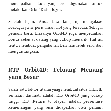
mendapatkan akun yang bisa digunakan untuk
melakukan Orbit4D slot login.
Setelah login, Anda bisa langsung mengakses
berbagai jenis permainan slot yang tersedia. Sebagai
pemain baru, biasanya Orbit4D juga menyediakan
bonus selamat datang yang cukup menarik. Hal ini
tentu membuat pengalaman bermain lebih seru dan
menguntungkan.
RTP Orbit4D: Peluang Menang
yang Besar
Salah satu faktor utama yang membuat situs Orbit4D
semakin diminati adalah RTP Orbit4D yang cukup
tinggi. RTP (Return to Player) adalah persentase
kemenangan yang bisa didapatkan oleh pemain