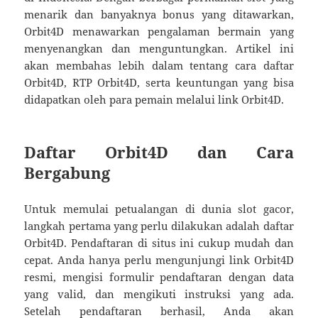
menarik dan banyaknya bonus yang ditawarkan,
Orbit4D menawarkan pengalaman bermain yang
menyenangkan dan menguntungkan. Artikel ini
akan membahas lebih dalam tentang cara daftar
Orbit4D, RTP Orbit4D, serta keuntungan yang bisa
didapatkan oleh para pemain melalui link Orbit4D.
Daftar Orbit4D dan Cara
Bergabung
Untuk memulai petualangan di dunia slot gacor,
langkah pertama yang perlu dilakukan adalah daftar
Orbit4D. Pendaftaran di situs ini cukup mudah dan
cepat. Anda hanya perlu mengunjungi link Orbit4D
resmi, mengisi formulir pendaftaran dengan data
yang valid, dan mengikuti instruksi yang ada.
Setelah pendaftaran berhasil, Anda akan