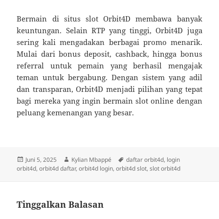
Bermain di situs slot Orbit4D membawa banyak
keuntungan. Selain RTP yang tinggi, Orbit4D juga
sering kali mengadakan berbagai promo menarik.
Mulai dari bonus deposit, cashback, hingga bonus
referral untuk pemain yang berhasil mengajak
teman untuk bergabung. Dengan sistem yang adil
dan transparan, Orbit4D menjadi pilihan yang tepat
bagi mereka yang ingin bermain slot online dengan
peluang kemenangan yang besar.
Diposkan
Penulis
Tag
Juni 5, 2025
Kylian Mbappé
daftar orbit4d
,
login
pada
orbit4d
,
orbit4d daftar
,
orbit4d login
,
orbit4d slot
,
slot orbit4d
Tinggalkan Balasan