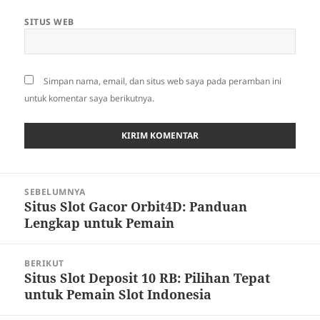
SITUS WEB
Simpan nama, email, dan situs web saya pada peramban ini
untuk komentar saya berikutnya.
Navigasi
SEBELUMNYA
pos
Situs Slot Gacor Orbit4D: Panduan
Pos
Lengkap untuk Pemain
sebelumnya:
BERIKUT
Situs Slot Deposit 10 RB: Pilihan Tepat
Pos
untuk Pemain Slot Indonesia
berikutnya: