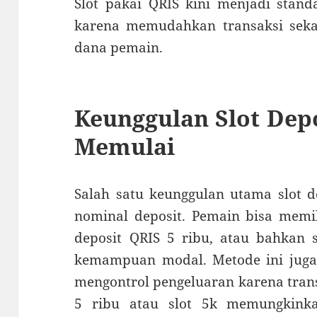
Slot pakai QRIS kini menjadi stand
karena memudahkan transaksi sek
dana pemain.
Keunggulan Slot Depo
Memulai
Salah satu keunggulan utama slot de
nominal deposit. Pemain bisa memili
deposit QRIS 5 ribu, atau bahkan s
kemampuan modal. Metode ini ju
mengontrol pengeluaran karena transak
5 ribu atau slot 5k memungkink