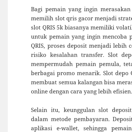
Bagi pemain yang ingin merasakan
memilih slot qris gacor menjadi strate
slot QRIS 5k biasanya memiliki volati
untuk pemain yang ingin mencoba p
QRIS, proses deposit menjadi lebih 
risiko kesalahan transfer. Slot de
mempermudah pemain pemula, teta
berbagai promo menarik. Slot depo 
membuat semua kalangan bisa meras
online dengan cara yang lebih efisien
Selain itu, keunggulan slot deposit
dalam metode pembayaran. Deposi
aplikasi e-wallet, sehingga pema