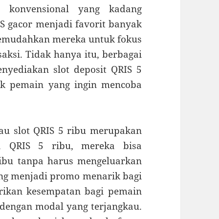
r konvensional yang kadang
S gacor menjadi favorit banyak
memudahkan mereka untuk fokus
ksi. Tidak hanya itu, berbagai
nyediakan slot deposit QRIS 5
tuk pemain yang ingin mencoba
tau slot QRIS 5 ribu merupakan
ia QRIS 5 ribu, mereka bisa
ribu tanpa harus mengeluarkan
ring menjadi promo menarik bagi
erikan kesempatan bagi pemain
 dengan modal yang terjangkau.