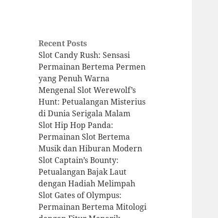
Recent Posts
Slot Candy Rush: Sensasi
Permainan Bertema Permen
yang Penuh Warna
Mengenal Slot Werewolf’s
Hunt: Petualangan Misterius
di Dunia Serigala Malam
Slot Hip Hop Panda:
Permainan Slot Bertema
Musik dan Hiburan Modern
Slot Captain’s Bounty:
Petualangan Bajak Laut
dengan Hadiah Melimpah
Slot Gates of Olympus:
Permainan Bertema Mitologi