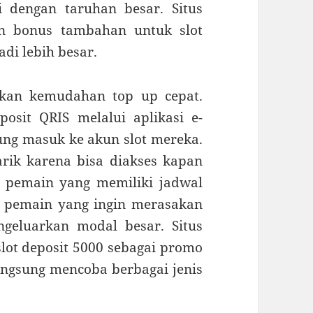
 dengan taruhan besar. Situs
n bonus tambahan untuk slot
di lebih besar.
irkan kemudahan top up cepat.
sit QRIS melalui aplikasi e-
sung masuk ke akun slot mereka.
arik karena bisa diakses kapan
k pemain yang memiliki jadwal
uk pemain yang ingin merasakan
ngeluarkan modal besar. Situs
lot deposit 5000 sebagai promo
angsung mencoba berbagai jenis