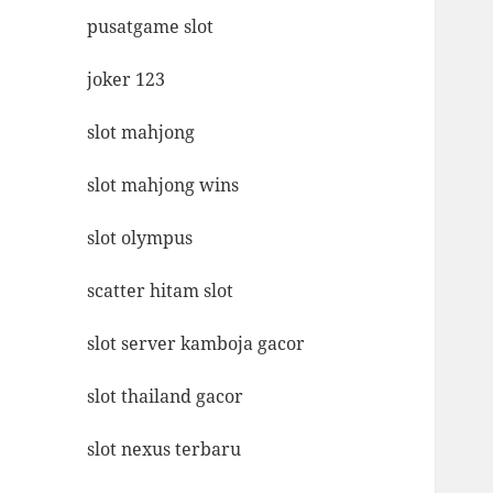
pusatgame slot
joker 123
slot mahjong
slot mahjong wins
slot olympus
scatter hitam slot
slot server kamboja gacor
slot thailand gacor
slot nexus terbaru