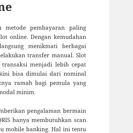
ne
tu metode pembayaran paling
slot online. Dengan kemudahan
langsung menikmati berbagai
elakukan transfer manual. Slot
ransaksi menjadi lebih cepat
ini bisa dimulai dari nominal
atnya ramah bagi pemula yang
modal minim.
emberikan pengalaman bermain
 QRIS hanya membutuhkan scan
au mobile banking. Hal ini tentu