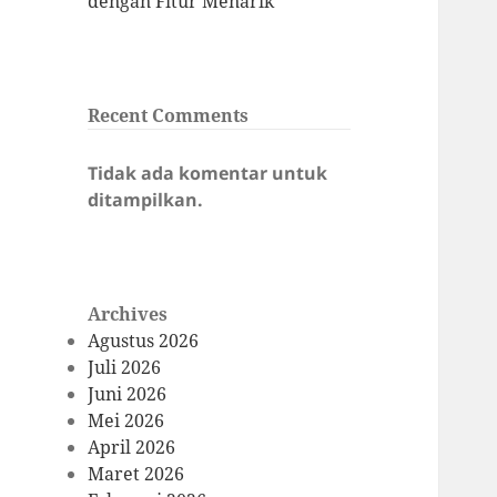
dengan Fitur Menarik
Recent Comments
Tidak ada komentar untuk
ditampilkan.
Archives
Agustus 2026
Juli 2026
Juni 2026
Mei 2026
April 2026
Maret 2026