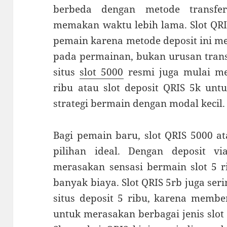
berbeda dengan metode transfe
memakan waktu lebih lama. Slot QRI
pemain karena metode deposit ini 
pada permainan, bukan urusan transa
situs
slot 5000
resmi juga mulai me
ribu atau slot deposit QRIS 5k un
strategi bermain dengan modal kecil.
Bagi pemain baru, slot QRIS 5000 a
pilihan ideal. Dengan deposit v
merasakan sensasi bermain slot 5 
banyak biaya. Slot QRIS 5rb juga se
situs deposit 5 ribu, karena memb
untuk merasakan berbagai jenis slot