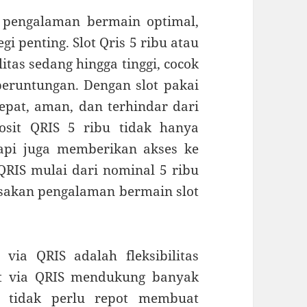
 pengalaman bermain optimal,
gi penting. Slot Qris 5 ribu atau
litas sedang hingga tinggi, cocok
eruntungan. Dengan slot pakai
cepat, aman, dan terhindar dari
posit QRIS 5 ribu tidak hanya
pi juga memberikan akses ke
QRIS mulai dari nominal 5 ribu
akan pengalaman bermain slot
.
 via QRIS adalah fleksibilitas
t via QRIS mendukung banyak
in tidak perlu repot membuat