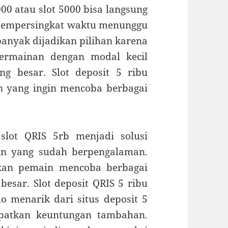
000 atau slot 5000 bisa langsung
 mempersingkat waktu menunggu
banyak dijadikan pilihan karena
rmainan dengan modal kecil
g besar. Slot deposit 5 ribu
n yang ingin mencoba berbagai
slot QRIS 5rb menjadi solusi
un yang sudah berpengalaman.
nkan pemain mencoba berbagai
besar. Slot deposit QRIS 5 ribu
o menarik dari situs deposit 5
apatkan keuntungan tambahan.